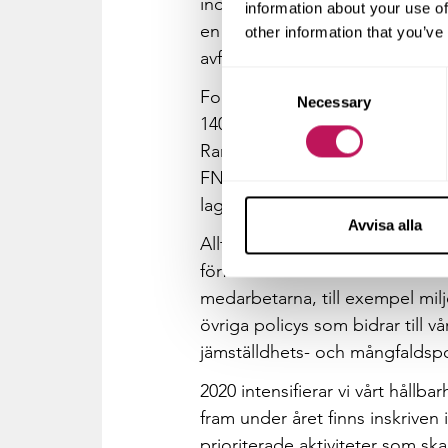
inom hållbarhet och digitaliser
information about your use of
en förutsättning för att skapa
other information that you’ve
avfallet inom bygg- och anläg
Consent
Forsen är certifierat inom både
Necessary
Selection
14001:2015). Detta kräver i sin 
Ramarna för Forsens hållbarhe
FNs globala mål för en hållbar 
lagkraven även av mål och krav 
Avvisa alla
Allt detta finns dokumenterat i
förfinat under året. Här finns a
medarbetarna, till exempel milj
övriga policys som bidrar till v
jämställdhets- och mångfaldsp
2020 intensifierar vi vårt hållb
fram under året finns inskriven i
prioriterade aktiviteter som s