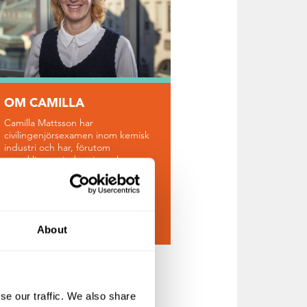
OM CAMILLA
Camilla Mattsson har
civilingenjörsexamen inom kemisk
industri och har, förutom
utveckling av industrier och
industrifastigheter, även arbetat
med hållbar stads- och
samhällsutveckling. Hon tillträdde
som hållbarhetschef på Forsen
hösten 2019.
About
se our traffic. We also share