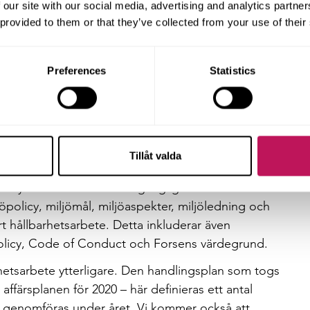
ing. Detta eftersom digitalisering och samverkan är
 our site with our social media, advertising and analytics partn
 nödvändiga cirkulära flöden och därmed minska
 provided to them or that they’ve collected from your use of their
gningsbranschen.
 kvalitet (ISO 9001:2015) och miljö (ISO
Preferences
Statistics
tur att vi regelbundet följer upp vår klimatpåverkan.
tsarbete har sin utgångspunkt i Agenda 2020 och
utveckling. Vår hållbarhetsstrategi består förutom
som vi själva har satt upp.
Tillåt valda
 vårt ledningssystem Forsen Flow, som vi har
lla styrdokument enkelt tillgängliga för
öpolicy, miljömål, miljöaspekter, miljöledning och
årt hållbarhetsarbete. Detta inkluderar även
olicy, Code of Conduct och Forsens värdegrund.
arhetsarbete ytterligare. Den handlingsplan som togs
 affärsplanen för 2020 – här definieras ett antal
ka genomföras under året. Vi kommer också att