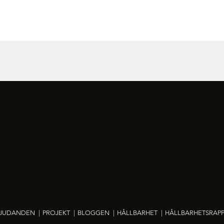
BJUDANDEN
|
PROJEKT
|
BLOGGEN
|
HÅLLBARHET
|
HÅLLBARHETSRAPP