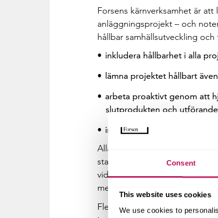
Forsens kärnverksamhet är att 
anläggningsprojekt – och notera s
hållbar samhällsutveckling och f
inkludera hållbarhet i alla pr
lämna projektet hållbart även 
arbeta proaktivt genom att hjä
slutprodukten och utförandet
inkludera samhället som intres
Alla Forsens anställda kommer 
stads- och samhällsutveckling.
Consent
vidareutbilda sig inom hållbar 
medarbetarengagemanget för hå
This website uses cookies
Flera av våra produktionsledar
We use cookies to personalis