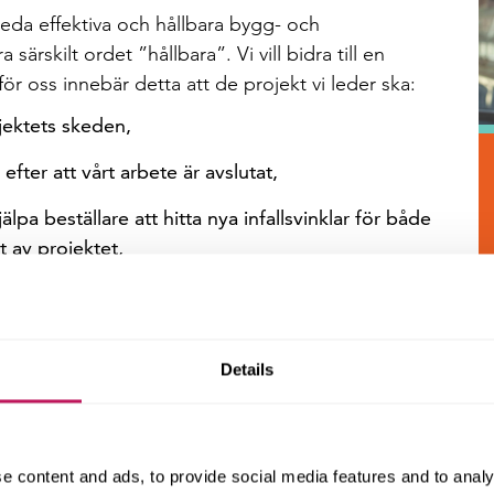
leda effektiva och hållbara bygg- och
ärskilt ordet ”hållbara”. Vi vill bidra till en
ör oss innebär detta att de projekt vi leder ska:
ojektets skeden,
efter att vårt arbete är avslutat,
lpa beställare att hitta nya infallsvinklar för både
 av projektet,
sent för att öka legitimiteten för hållbarhet.
därför att genomgå en utbildning inom hållbar
 Vi uppmanar dessutom våra projektledare att
Details
projektledning, vilket många har gjort under året –
llbarhetsfrågor är stort inom Forsen.
e och byggledare kommer att vidareutbildat sig
e content and ads, to provide social media features and to analy