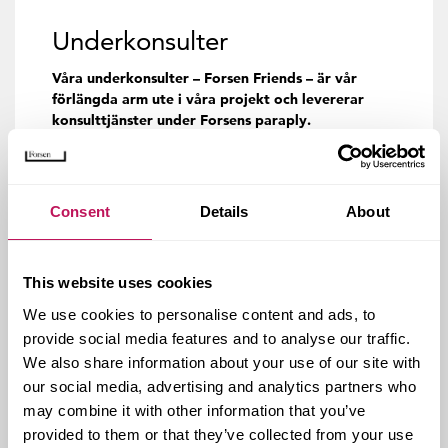
Underkonsulter
Våra underkonsulter – Forsen Friends – är vår
förlängda arm ute i våra projekt och levererar
konsulttjänster under Forsens paraply.
Som underkonsult ingår du affärsavtal med oss och
lämnar inom ramen för det ifrån dig personuppgifter.
Insamling kan ske via vår webbplats, vårt
Consent
Details
About
kandidatsystem eller när du kontaktar oss via e-post
samt inom ramen för gällande affärsavtal och
uppdragsbeskrivning.
This website uses cookies
Behandlingen av dessa personuppgifter stödjer sig på
We use cookies to personalise content and ads, to
vårt uppdrag att fullgöra ingångna affärsavtal, samt
provide social media features and to analyse our traffic.
intresseavvägning av att affärsrelationen till dig
We also share information about your use of our site with
utvecklas och att vi ska kunna kommunicera med
our social media, advertising and analytics partners who
relevanta kontaktpersoner.
may combine it with other information that you’ve
Dina personuppgifter sparas i våra system för att vi ska
provided to them or that they’ve collected from your use
kunna leda och organisera våra projekt, för