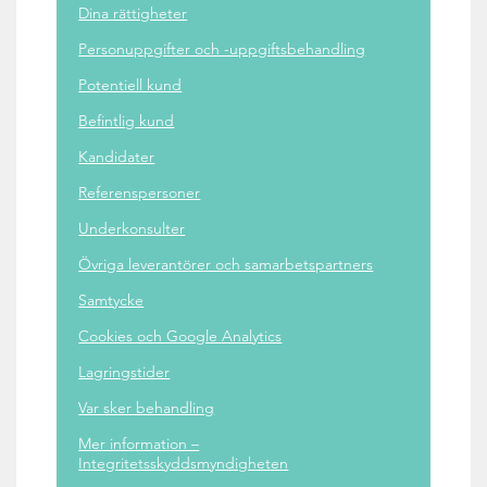
Dina rättigheter
Personuppgifter och -uppgiftsbehandling
Potentiell kund
Befintlig kund
Kandidater
Referenspersoner
Underkonsulter
Övriga leverantörer och samarbetspartners
Samtycke
Cookies och Google Analytics
Lagringstider
Var sker behandling
Mer information –
Integritetsskyddsmyndigheten