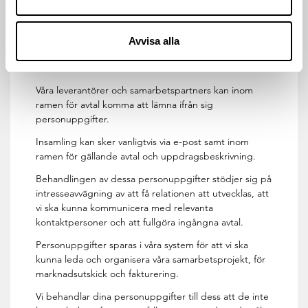
samarbetspartners
Relationer med leverantörer och
Avvisa alla
samarbetspartners är en förutsättning för att vi
ska kunna bedriva Forsens verksamhet.
Våra leverantörer och samarbetspartners kan inom
ramen för avtal komma att lämna ifrån sig
personuppgifter.
Insamling kan sker vanligtvis via e-post samt inom
ramen för gällande avtal och uppdragsbeskrivning.
Behandlingen av dessa personuppgifter stödjer sig på
intresseavvägning av att få relationen att utvecklas, att
vi ska kunna kommunicera med relevanta
kontaktpersoner och att fullgöra ingångna avtal.
Personuppgifter sparas i våra system för att vi ska
kunna leda och organisera våra samarbetsprojekt, för
marknadsutskick och fakturering.
Vi behandlar dina personuppgifter till dess att de inte