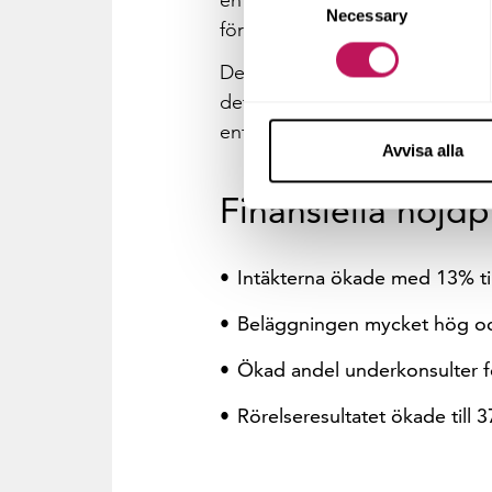
en central del. Vår leveranspro
Necessary
Selection
för att öka kvalitet och graden a
Den totala marknaden bedöms 
det kommande året. Forsen räkn
entreprenad, som ökat under 2
Avvisa alla
Finansiella höjd
Intäkterna ökade med 13% til
Beläggningen mycket hög oc
Ökad andel underkonsulter fö
Rörelseresultatet ökade till 