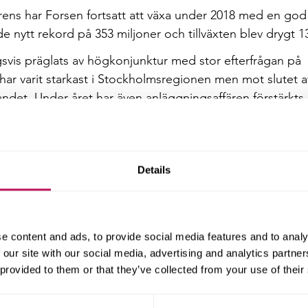
rens har Forsen fortsatt att växa under 2018 med en god
nytt rekord på 353 miljoner och tillväxten blev drygt 1
svis präglats av högkonjunktur med stor efterfrågan på
n har varit starkast i Stockholmsregionen men mot slutet a
landet. Under året har även anläggningsaffären förstärkt
eborg.
ar också på ett fortsatt stort förtroende och NPS (Net
 40% vilket är en förbättring sedan föregående år.
Details
är betryggande, över 70%, utför man ett bra jobb ko
bearbeta sin lokala marknad med fokus på strategiska kun
ige kommer att vara en framgångsfaktor framöver.
e content and ads, to provide social media features and to analy
at mycket intensivt och lyckosamt med det nya
 our site with our social media, advertising and analytics partn
som i juni blev certifierat enligt den nya ISO-standarden
 provided to them or that they’ve collected from your use of their
 ett strukturerat kvalitetsarbete där ständiga förbättring