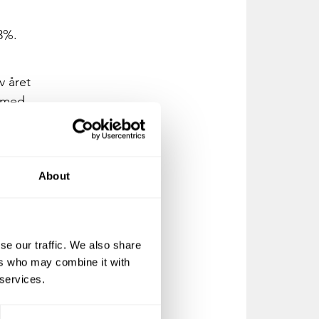
3%.
v året
s med
About
mmer
der
se our traffic. We also share
ers who may combine it with
.
 services.
ar är