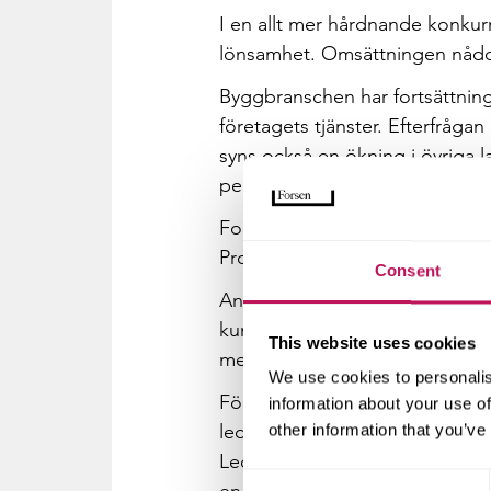
I en allt mer hårdnande konkur
lönsamhet. Omsättningen nådde 
Byggbranschen har fortsättning
företagets tjänster. Efterfråga
syns också en ökning i övriga 
personal och kompetens i Göt
Forsens kundundersökningar vis
Promoter Score) ökade till över
Consent
Andelen återkommande kunder 
kunden tillbaka. Att ständigt 
This website uses cookies
med verksamhet över hela Sver
We use cookies to personalis
Företaget har under året arbet
information about your use of
ledningssystemet, Forsen Flow, 
other information that you’ve
Ledningssystemet är grunden till
Consent