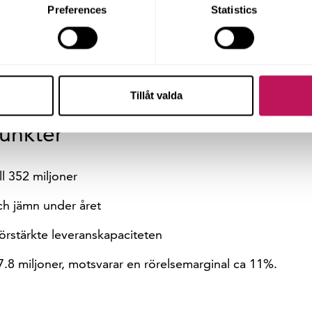
cess med alla sina delprocesser kommer att fortsätta utv
Preferences
Statistics
v digitalisering.
fortfarande gynnsam även om bostadsinvesteringar min
ar med fortsatt tillväxt och andelen projekt på delad
018, kommer att vara minst i samma nivå under 2019.
Tillåt valda
punkter
l 352 miljoner
h jämn under året
rstärkte leveranskapaciteten
37.8 miljoner, motsvarar en rörelsemarginal ca 11%.