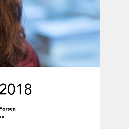
 2018
 Forsen
av