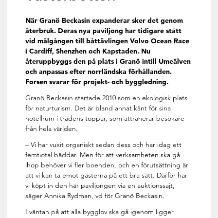
När Granö Beckasin expanderar sker det genom
återbruk. Deras nya paviljong har tidigare stått
vid målgången till båttävlingen Volvo Ocean Race
i Cardiff, Shenzhen och Kapstaden. Nu
återuppbyggs den på plats i Granö intill Umeälven
och anpassas efter norrländska förhållanden.
Forsen svarar för projekt- och byggledning.
Granö Beckasin startade 2010 som en ekologisk plats
för naturturism. Det är bland annat känt för sina
hotellrum i trädens toppar, som attraherar besökare
från hela världen.
– Vi har vuxit organiskt sedan dess och har idag ett
femtiotal bäddar. Men för att verksamheten ska gå
ihop behöver vi fler boenden, och en förutsättning är
att vi kan ta emot gästerna på ett bra sätt. Därför har
vi köpt in den här paviljongen via en auktionssajt,
säger Annika Rydman, vd för Granö Beckasin.
I väntan på att alla bygglov ska gå igenom ligger