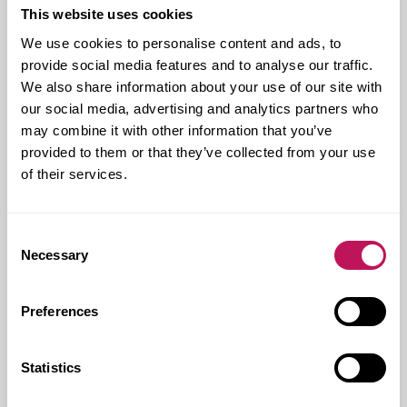
This website uses cookies
strama arkitekturen har mjukats upp varsamt av
arkitekterna, med de adderade tillbyggnaderna
We use cookies to personalise content and ads, to
exteriört och med utformning och materialval i väggar
provide social media features and to analyse our traffic.
och tak interiört.
We also share information about your use of our site with
Den nya byggnaden blir det första som möter
our social media, advertising and analytics partners who
besökarna hos Granö Beckasin. Förutom en
may combine it with other information that you’ve
restaurang, restaurangkök och konferensdelar
provided to them or that they’ve collected from your use
kommer den att inrymma reception, möjlighet till
of their services.
utställningar och en administrativ del.
– Det här är ett jätteprojekt för ett litet företag som
Granö Beckasin, säger Annika Rydman. Därför är det
Consent
viktigt att vi har ett professionellt team omkring oss,
Necessary
Selection
som håller i byggprocessen från start till mål. Och det
känns fantastiskt att vi har fått in en senior
projektledare som samtidigt förstår hur vi tänker och
Preferences
varför vi finns: att skapa tillväxt i bygden. Thomas
skapar med sin erfarenhet och sin kompetens
trygghet i hela projektet.
Statistics
Planerad byggstart är senhösten 2023.