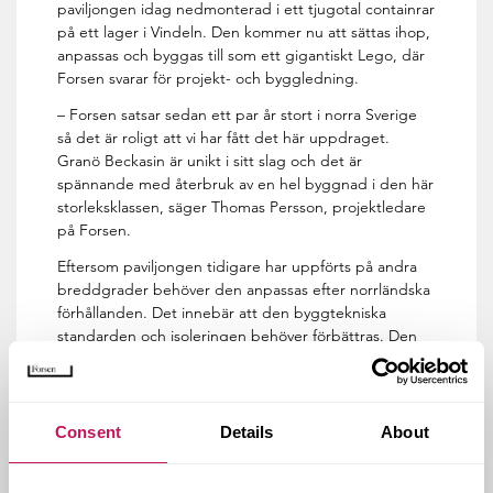
paviljongen idag nedmonterad i ett tjugotal containrar
på ett lager i Vindeln. Den kommer nu att sättas ihop,
anpassas och byggas till som ett gigantiskt Lego, där
Forsen svarar för projekt- och byggledning.
– Forsen satsar sedan ett par år stort i norra Sverige
så det är roligt att vi har fått det här uppdraget.
Granö Beckasin är unikt i sitt slag och det är
spännande med återbruk av en hel byggnad i den här
storleksklassen, säger Thomas Persson, projektledare
på Forsen.
Eftersom paviljongen tidigare har uppförts på andra
breddgrader behöver den anpassas efter norrländska
förhållanden. Det innebär att den byggtekniska
standarden och isoleringen behöver förbättras. Den
kommer också att få en estetisk anpassning och flera
nya funktioner.
– Det är en tvåvåningsbyggnad med stora glaspartier.
Consent
Details
About
Byggnadens transparens ger maximala förutsättningar
för besökarna att njuta av det vackra älvslandskapet
från restaurang och konferens. Den ursprungligt