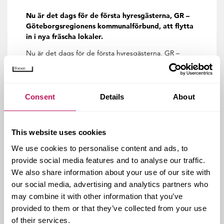
Nu är det dags för de första hyresgästerna, GR –
Göteborgsregionens kommunalförbund, att flytta
in i nya fräscha lokaler.
Nu är det dags för de första hyresgästerna, GR –
Göteborgsregionens kommunalförbund, att flytta in i
nya fräscha lokaler i fastigheten Gårda 3:14 som ägs av
Platzer. I oktober flyttar även Försäkringskassan in.
Consent
Details
About
Forsen är ansvarig för Byggledningen och KA på
denna moderna kontorsbyggnad. Detta är ett ”grönt
hus” som också har fått utnämningen till den 500:e
This website uses cookies
byggnaden i Sverige som uppfyller kraven för
Miljöbyggnad silver.
We use cookies to personalise content and ads, to
provide social media features and to analyse our traffic.
We also share information about your use of our site with
our social media, advertising and analytics partners who
may combine it with other information that you’ve
provided to them or that they’ve collected from your use
of their services.