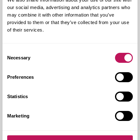
Våra marknads- och HR-avdelningar har under året
our social media, advertising and analytics partners who
bidragit till detta genom sitt fortsatta arbete för att
may combine it with other information that you’ve
göra Forsen mer känt och attraktivt – bland annat i
provided to them or that they’ve collected from your use
Almedalen, på mässan Business Arena samt genom
våra filmer och vår prisnominerade publikation Forsen
of their services.
Forward.
Inom vår bransch är det en hård konkurrens om
Consent
arbetskraften. Därför är jag extra stolt och glad över
Necessary
Selection
att vår personalomsättning har sjunkit under året, och
framför allt över att vi för fjärde året i rad finns med på
Great Place To Work Institutes topplista över Sveriges
Preferences
bästa arbetsplatser.
Ett skäl till detta är vårt mångfald- och
jämställdhetsarbete – idag har vi jämställd
Statistics
könsfördelning både i företagsledningen och bland
våra gruppchefer. Forsen är ett värderingsstyrt
företag, där det finns utrymme att våga
Marketing
experimentera med nya metoder och arbetssätt, där
vi jobbar med hållbara byggnader och där flera av våra
medarbetare är klasscoacher hos My Dream Now, som