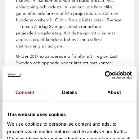
matcha. Vi har kompetens inom både bostad, hus,
anläggning och industri. Vi kan erbjuda flera olika
genomförandeformer utifrån projektets karaktär och
kundens önskemål. Och vi finns på åtta orter i Sverige
– Forsen är idag Sveriges största renodlade
projektledningsföretag. Allt detta gör att vi kunnat
anpassa oss till kundens behov i ännu större
utsträckning än tidigare.
Under 2017 expanderade vi framför allt i region East
Sweden och öppnade under året ett nytt kontor i
Norrköping. Vi utvecklade också vårt nya erbjudande
”samverkan”.
Vi har fått in flera nya kunder och betraktas allt oftare
Consent
Details
About
som den samhällsbyggare vi vill vara. Vi är delaktiga i
att bygga hela stadsdelar och har flera uppdrag där vi
är med hela vägen, från förstudie till anläggning och
fram till att husen är färdiga och besiktigade.
This website uses cookies
Södersjukhuset, Rosenbad och Telegrafberget är
We use cookies to personalise content and ads, to
några exempel på projekt där vi har fått ett stort
provide social media features and to analyse our traffic.
förtroende.
We also share information about your use of our site with