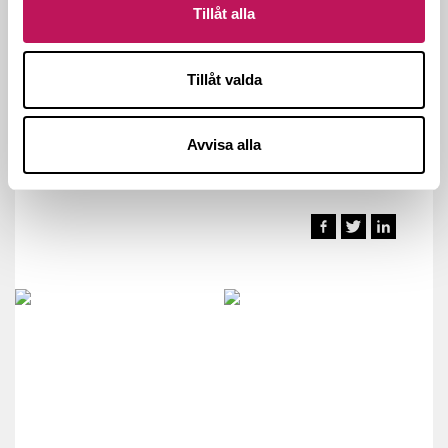
hjälper högstadie- och gymnasieelever ut i arbetslivet.
Tillåt alla
Allt detta har gjort Forsen till en respekterad aktör på
marknaden. Ett lönsamt företag där det är attraktivt
Tillåt valda
att göra karriär. Ett företag som 2017 överträffade alla
förväntningar och som går in i 2018 med en stor
framtidstro.
Avvisa alla