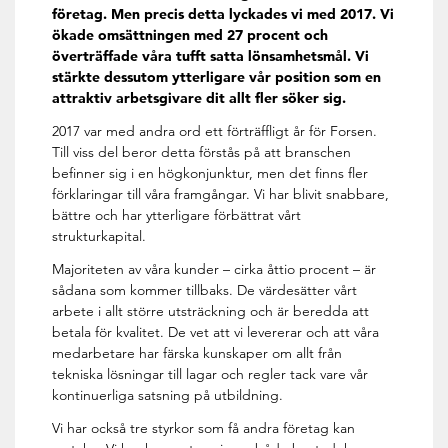
företag. Men precis detta lyckades vi med 2017. Vi
ökade omsättningen med 27 procent och
överträffade våra tufft satta lönsamhetsmål. Vi
stärkte dessutom ytterligare vår position som en
attraktiv arbetsgivare dit allt fler söker sig.
2017 var med andra ord ett förträffligt år för Forsen.
Till viss del beror detta förstås på att branschen
befinner sig i en högkonjunktur, men det finns fler
förklaringar till våra framgångar. Vi har blivit snabbare,
bättre och har ytterligare förbättrat vårt
strukturkapital.
Majoriteten av våra kunder – cirka åttio procent – är
sådana som kommer tillbaks. De värdesätter vårt
arbete i allt större utsträckning och är beredda att
betala för kvalitet. De vet att vi levererar och att våra
medarbetare har färska kunskaper om allt från
tekniska lösningar till lagar och regler tack vare vår
kontinuerliga satsning på utbildning.
Vi har också tre styrkor som få andra företag kan