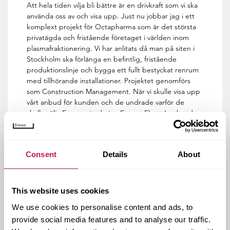
Att hela tiden vilja bli bättre är en drivkraft som vi ska
använda oss av och visa upp. Just nu jobbar jag i ett
komplext projekt för Octapharma som är det största
privatägda och fristående företaget i världen inom
plasmafraktionering. Vi har anlitats då man på siten i
Stockholm ska förlänga en befintlig, fristående
produktionslinje och bygga ett fullt bestyckat renrum
med tillhörande installationer. Projektet genomförs
som Construction Management. När vi skulle visa upp
vårt anbud för kunden och de undrade varför de
skulle välja Forsen visade jag Forsen Flow. Jag kunde
visa på ett stort antal uppdateringar och förbättringar
bara den senaste månaden. Detta är absolut en
konkurrensfördel som visar att Forsen är ett företag
Consent
Details
About
där man delar med sig av sin kunskap. Och att vi
ständigt vill utvecklas.
Uppdraget på Octapharma är som sagt komplext på
This website uses cookies
flera sätt men det är just då vi lär oss mer och kan fylla
på kunskaps- och erfarenhetsbanken. Jag gillar
We use cookies to personalise content and ads, to
verkligen att som projektledare få överraskningar och
provide social media features and to analyse our traffic.
oväntade problem att lösa, även om det är just det vi