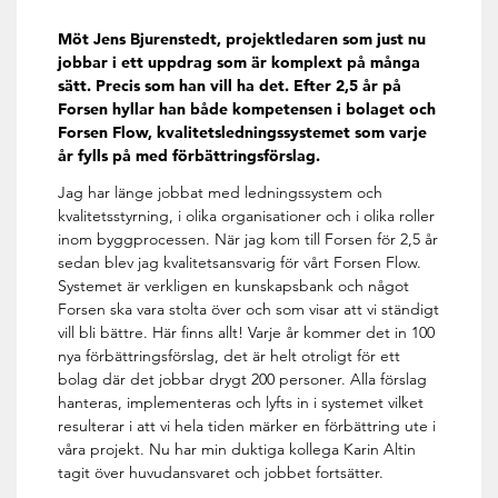
Möt Jens Bjurenstedt, projektledaren som just nu
jobbar i ett uppdrag som är komplext på många
sätt. Precis som han vill ha det. Efter 2,5 år på
Forsen hyllar han både kompetensen i bolaget och
Forsen Flow, kvalitetsledningssystemet som varje
år fylls på med förbättringsförslag.
Jag har länge jobbat med ledningssystem och
kvalitetsstyrning, i olika organisationer och i olika roller
inom byggprocessen. När jag kom till Forsen för 2,5 år
sedan blev jag kvalitetsansvarig för vårt Forsen Flow.
Systemet är verkligen en kunskapsbank och något
Forsen ska vara stolta över och som visar att vi ständigt
vill bli bättre. Här finns allt! Varje år kommer det in 100
nya förbättringsförslag, det är helt otroligt för ett
bolag där det jobbar drygt 200 personer. Alla förslag
hanteras, implementeras och lyfts in i systemet vilket
resulterar i att vi hela tiden märker en förbättring ute i
våra projekt. Nu har min duktiga kollega Karin Altin
tagit över huvudansvaret och jobbet fortsätter.