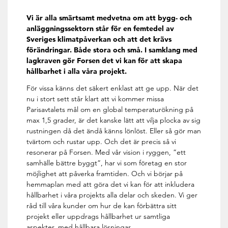
Vi är alla smärtsamt medvetna om att bygg- och
anläggningssektorn står för en femtedel av
Sveriges klimatpåverkan och att det krävs
förändringar. Både stora och små. I samklang med
lagkraven gör Forsen det vi kan för att skapa
hållbarhet i alla våra projekt.
För vissa känns det säkert enklast att ge upp. När det
nu i stort sett står klart att vi kommer missa
Parisavtalets mål om en global temperaturökning på
max 1,5 grader, är det kanske lätt att vilja plocka av sig
rustningen då det ändå känns lönlöst. Eller så gör man
tvärtom och rustar upp. Och det är precis så vi
resonerar på Forsen. Med vår vision i ryggen, ”ett
samhälle bättre byggt”, har vi som företag en stor
möjlighet att påverka framtiden. Och vi börjar på
hemmaplan med att göra det vi kan för att inkludera
hållbarhet i våra projekts alla delar och skeden. Vi ger
råd till våra kunder om hur de kan förbättra sitt
projekt eller uppdrags hållbarhet ur samtliga
aspekter, med hållbara lösningar.