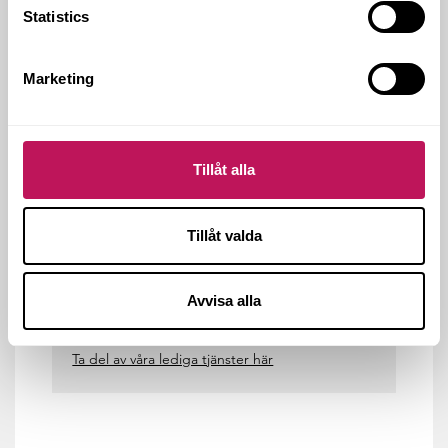
Statistics
Marketing
Tillåt alla
Tillåt valda
Avvisa alla
VILL DU JOBBA MED MIG PÅ
FORSEN?
Ta del av våra lediga tjänster här