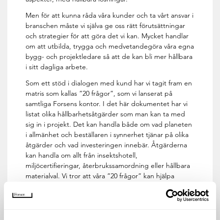
Men för att kunna råda våra kunder och ta vårt ansvar i
branschen måste vi själva ge oss rätt förutsättningar
och strategier för att göra det vi kan. Mycket handlar
om att utbilda, trygga och medvetandegöra våra egna
bygg- och projektledare så att de kan bli mer hållbara
i sitt dagliga arbete.
Som ett stöd i dialogen med kund har vi tagit fram en
matris som kallas ”20 frågor”, som vi lanserat på
samtliga Forsens kontor. I det här dokumentet har vi
listat olika hållbarhetsåtgärder som man kan ta med
sig in i projekt. Det kan handla både om vad planeten
i allmänhet och beställaren i synnerhet tjänar på olika
åtgärder och vad investeringen innebär. Åtgärderna
kan handla om allt från insektshotell,
miljöcertifieringar, återbrukssamordning eller hållbara
materialval. Vi tror att våra ”20 frågor” kan hjälpa
Forsens bygg- och projektledare att känna sig mer
bekväma med att lyfta frågor om hållbarhet och på så
sätt ta dialogen med kund, både i nya och befintliga
projekt.