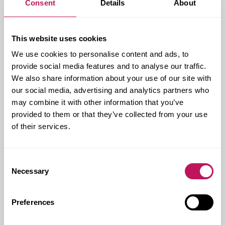
Consent
Details
About
Vi har också utvecklat en strategi för att kunna mäta
hur mycket vi jobbar med hållbarhet. Satsningen kallar
vi ”Gröna träd” och innebär att våra uppdrag liknas
This website uses cookies
vid träd. Ju fler hållbara val som görs inom ett projekt
We use cookies to personalise content and ads, to
desto grönare blir trädet.
provide social media features and to analyse our traffic.
Till det kommer internutbildningen ”Hur man blir en
We also share information about your use of our site with
mer hållbar projektledare och byggledare” och vi
our social media, advertising and analytics partners who
lyfter ständigt frågan om hållbarhet på möten och i
may combine it with other information that you’ve
många andra diskussioner. Ett exempel är att vi två
provided to them or that they’ve collected from your use
gånger i månaden, på våra morgonmöten, visar på
goda exempel från projekt som vi kan dra lärdomar av
of their services.
och fylla på erfarenhetsbanken med.
Allt vi gör, både internt och externt, gör vi med
Consent
Forsens mål om att bli klimatneutrala 2035 för ögonen.
Necessary
Selection
På vägen dit är det en självklarhet för oss att vara en
hållbar samhällsbyggare och försöka påverka
utvecklingen åt rätt håll. Och hela tiden öka takten.
Preferences
Att alla inte kan göra allt men att alla kan göra något
stämmer verkligen mer än någonsin just nu.