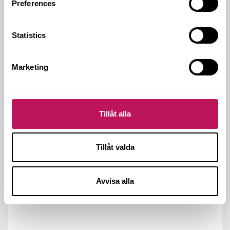
Preferences
Svenska Publishingpriset. Så vi kan lova att vi
fortsätter hålla samma höga kvalitet vad gäller
innehåll och form. (Det här numret har inte
tävlat ännu).
Statistics
Marketing
Tillåt alla
Tillåt valda
Avvisa alla