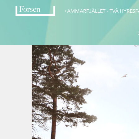
›
AMMARFJÄLLET - TVÅ HYRESF