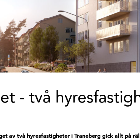
t - två hyresfastigh
 av två hyresfastigheter i Traneberg gick allt på räls