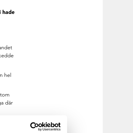
i hade
gandet
skedde
n hel
utom
ga där
ar
g.