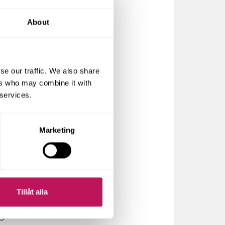
rit ett
About
 både
a satt
se our traffic. We also share
ägnade
ers who may combine it with
r att
 services.
ockholm
Marketing
r och
har vi
idigare
Tillåt alla
gt