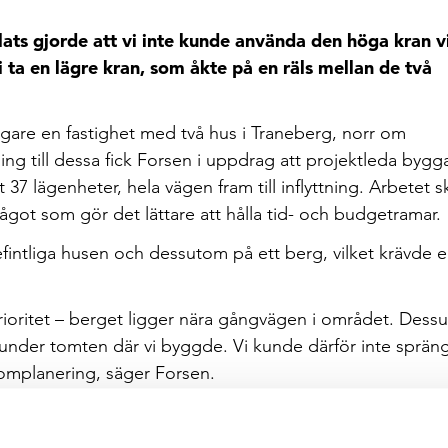
ats gjorde att vi inte kunde använda den höga kran v
 vi ta en lägre kran, som åkte på en räls mellan de två
are en fastighet med två hus i Traneberg, norr om
ing till dessa fick Forsen i uppdrag att projektleda byg
 37 lägenheter, hela vägen fram till inflyttning. Arbetet 
got som gör det lättare att hålla tid- och budgetramar.
fintliga husen och dessutom på ett berg, vilket krävde e
rioritet – berget ligger nära gångvägen i området. Dess
l under tomten där vi byggde. Vi kunde därför inte sprän
n omplanering, säger Forsen.
er, är ett av Stockholms många förtätningsprojekt. Det h
 leveranserna har enbart kunnat ske på bestämda klocksla