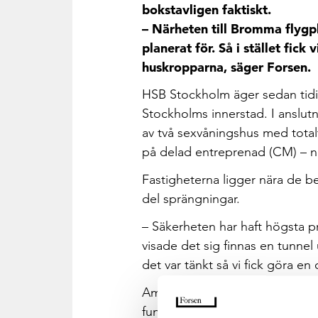
bokstavligen faktiskt.
– Närheten till Bromma flygpl
planerat för. Så i stället fick
huskropparna, säger Forsen.
HSB Stockholm äger sedan tidig
Stockholms innerstad. I anslutn
av två sexvåningshus med totalt
på delad entreprenad (CM) – nå
Fastigheterna ligger nära de be
del sprängningar.
– Säkerheten har haft högsta p
visade det sig finnas en tunne
det var tänkt så vi fick göra e
Ammarfjället, som kvarteret het
funnits få ytor för lagring och