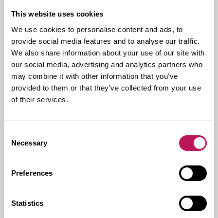
kunde förutspå. Vi har därför fått lov att plocka ner all
puts på tak och väggar på tre våningsplan. Och puts
This website uses cookies
har långa torktider, vilket innebär att projektet har
We use cookies to personalise content and ads, to
försenats med sju månader.
provide social media features and to analyse our traffic.
I övrigt har det blivit en del tilläggsarbeten och de
We also share information about your use of our site with
gamla relationsritningarna stämmer inte alltid med
our social media, advertising and analytics partners who
verkligheten. Alla installationer ska dessutom vara
may combine it with other information that you’ve
reversibla – det vill säga kunna plockas bort så att
lokalerna kan återställas till ursprungligt skick.
provided to them or that they’ve collected from your use
of their services.
– Hittills har vi kunnat lösa allt, mycket tack vare det
goda samarbetet med både entreprenören och med
Statens fastighetsverk. De är väldigt lyhörda och det
Consent
behövs i sådana här krävande projekt, säger Peter
Necessary
Lindström.
Selection
Viktor Kohlström, projektledare på Statens
fastighetsverk, är också nöjd med hur man tillsammans
Preferences
har lyckats hitta lösningar längs vägen.
– Det är roligt att kunna anpassa ett över hundra år
Statistics
gammalt hus till en modern, fungerande verksamhet
och dessutom klara kraven för Miljöbyggnad. Och