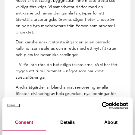
huset är ett statligt byggnadsminne måste detta ske
väldigt försiktigt. Vi samarbetar därför med en
antikvarie och använder gamla färgtyper för att
återställa ursprungskulörerna, säger Peter Lindström,
en av de fyra medarbetare från Forsen som arbetar i
projektet.
Den kanske enskilt största åtgärden är en oinredd
kallvind, som isoleras och inreds med ett nytt fläktrum
och plats för botaniska samlingar.
– Vi får inte röra de befintliga takstolarna, så vi har fått
bygga ett rum i rummet – något som har krävt
speciallösningar.
Andra åtgärder är bland annat renovering av alla
fönster, dränering av hela grunden, nya ledningar för
spillvatten, tillgänglighetsanpassning av entrén och
förberedelser för montering av rullbara arkivskåp. Och
allt har gått enligt plan – med ett undantag.
Consent
– När vi började renovera invändigt släppte putsen i
Details
About
taket – den var i mycket sämre skick än vad någon