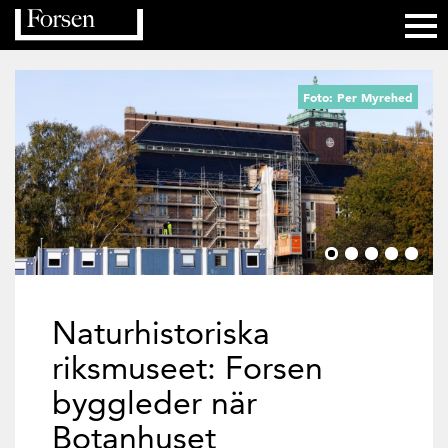
Foto: Per Myrehed
Naturhistoriska
riksmuseet: Forsen
byggleder när
Botanhuset