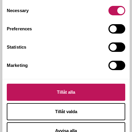
projektledning, HG-koordination,
Consent
kostnadsstyrning, produktionsledning,
Necessary
Selection
installationsledning och KaPBL
Kontakt hos Forsen:
Johan Falemo
Preferences
Genomförandeform:
CM - Construction
Management
Genomförandetid:
Augusti 2018
Statistics
Omfattning:
5 100 kvm
Arkitekt:
Gwsk Arkitekter
Marketing
Ort:
Solna
Tillåt alla
Tillåt valda
Avvisa alla