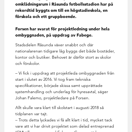
omklädningsrum i Råsunda fotbollsstadion har på
rekordtid byggts om till en högstadieskola, en
förskola och ett gruppboende.
Forsen har svarat för projektledning under hela
ombyggnaden, på uppdrag av Fabege.
Stadsdelen Råsunda växer snabbt och där
nationalarenan tidigare låg byggs det både bostäder,
kontor och butiker. Behovet är därför stort av skolor
och förskolor.
– Vi fick i uppdrag att projektleda ombyggnaden från
start i slutet av 2016. Vi tog fram tekniska
specifikationer, började skissa samt upprättade
systemhandling och underlag för hyresavtal, säger
Johan Falemo, projektledare på Forsen.
Allt skulle vara klart till skolstart i augusti 2018 så
tidplanen var tajt.
– Trots detta lyckades vi få allt klart i tid, mycket tack
vare att vi har drivit projektet som delad entreprenad