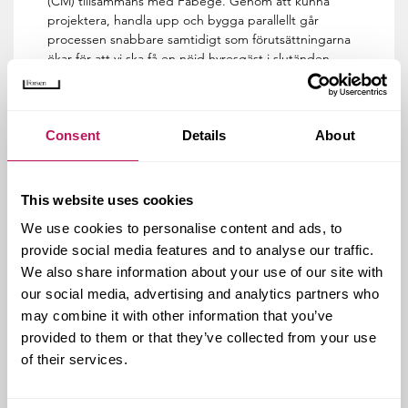
(CM) tillsammans med Fabege. Genom att kunna
projektera, handla upp och bygga parallellt går
processen snabbare samtidigt som förutsättningarna
ökar för att vi ska få en nöjd hyresgäst i slutänden.
Hela byggnaden, där bland annat Svenska
Fotbollsförbundet hade sitt kontor, har byggts om
invändigt och dessutom fått en ny fasad där den
Consent
Details
About
tidigare fotbollsläktaren låg.
– Det är en lång fasad som avviker helt från de andra
fasaderna och därför noggrant behövde utformas
This website uses cookies
estetiskt, för att koppla ihop den befintliga
fastigheten med det nya bostadskvarteret som är
We use cookies to personalise content and ads, to
under uppbyggnad. Men även detta blev klart i tid –
provide social media features and to analyse our traffic.
det enda som återstod vid skolstart var viss
We also share information about your use of our site with
finplanering och enstaka utvändiga kompletteringar,
our social media, advertising and analytics partners who
säger Johan Falemo.
may combine it with other information that you’ve
provided to them or that they’ve collected from your use
of their services.
Kund:
Fabege
Forsens uppdrag:
projekteringsledning,