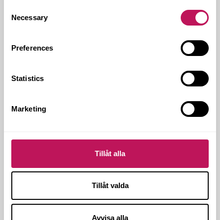
Consent
Kontakt hos Forsen:
Anders Brieditis
Necessary
Selection
Genomförandeform:
Totalentreprenad
Genomförandetid:
Augusti 2017-mars 2019
Preferences
Omfattning:
Tre fyravåningshus med 40 lägenheter
Arktitekt:
Metod Arkitekter
Statistics
Ort:
Hudiksvall
Marketing
BOSTAD
HUDIKSVALL
TOTALENTREPRENAD
Tillåt alla
Tillåt valda
Avvisa alla