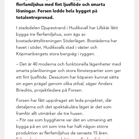
flerfamiljshus med fint ljusflöde och smarta
lösningar. Forsen ledde hela bygget på
totalentreprenad.
I stadsdelen Djupestrand i Hudiksvall har Lillskär låtit
bygga tre flerfamiljshus, som ägs av
bostadsrättsföreningen Söderläget. Bostäderna har
havet i söder, Hudiksvalls stad i väster och
Köpmanbergets stora bergväg i ryggen.
– Det är 40 moderna och funktionella lägenheter med
smarta planlösningar och stora fönsterpartier som ger
ett fint ljusflöde. Dessutom har köparen kunnat sätta
sin egen prägel genom olika stilval, säger Anders
Brieditis, projektledare på Forsen.
Forsen har fått uppdraget att leda projektet, där
detaljerna och det spektakulära läget är det som
framför allt utmärker de tre husen.
– För oss som byggherre var det en utmaning att
bygga på en ort som inte har haft någon större
produktion av flerfamiljshus de senaste 15 åren.