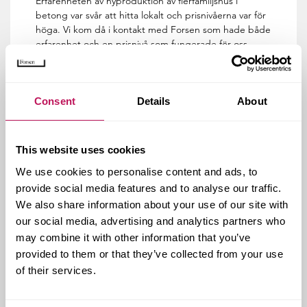
Erfarenheten av nyproduktion av flerfamiljshus i
betong var svår att hitta lokalt och prisnivåerna var för
höga. Vi kom då i kontakt med Forsen som hade både
erfarenhet och en prisnivå som fungerade för oss,
säger Stefan Widenbring, projektledare på Lillskär.
Rent tekniskt var det ett smidigt projekt – bra
markförutsättningar och god framkomlighet. Den tuffa
Consent
Details
About
vintern gjorde det däremot ganska svårarbetat. Ändå
höll tidplanen i stort. I januari 2019 flyttade
bostadsrättsinnehavarna in i det första huset och
This website uses cookies
felanmälningarna har varit få.
We use cookies to personalise content and ads, to
– Den 14 mars är alla tre husen klara och resultatet är
provide social media features and to analyse our traffic.
jättefint, inte minst de fem takterrasserna. Det har
varit ett kul projekt vi har haft ett bra samarbete med
We also share information about your use of our site with
Forsens medarbetare på plats, säger Stefan
our social media, advertising and analytics partners who
Widenbring.
may combine it with other information that you’ve
provided to them or that they’ve collected from your use
of their services.
Kund:
Lillskär
Forsens uppdrag:
Totalentreprenad