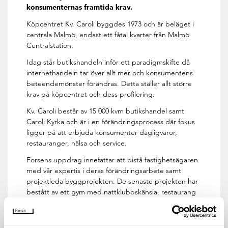
konsumenternas framtida krav.
Köpcentret Kv. Caroli byggdes 1973 och är beläget i
centrala Malmö, endast ett fåtal kvarter från Malmö
Centralstation.
Idag står butikshandeln inför ett paradigmskifte då
internethandeln tar över allt mer och konsumentens
beteendemönster förändras. Detta ställer allt större
krav på köpcentret och dess profilering.
Kv. Caroli består av 15 000 kvm butikshandel samt
Caroli Kyrka och är i en förändringsprocess där fokus
ligger på att erbjuda konsumenter dagligvaror,
restauranger, hälsa och service.
Forsens uppdrag innefattar att bistå fastighetsägaren
med vår expertis i deras förändringsarbete samt
projektleda byggprojekten. De senaste projekten har
bestått av ett gym med nattklubbskänsla, restaurang
Grekiska kolgrillen och snart slår dörrarna upp för en
ny Lidlbutik.