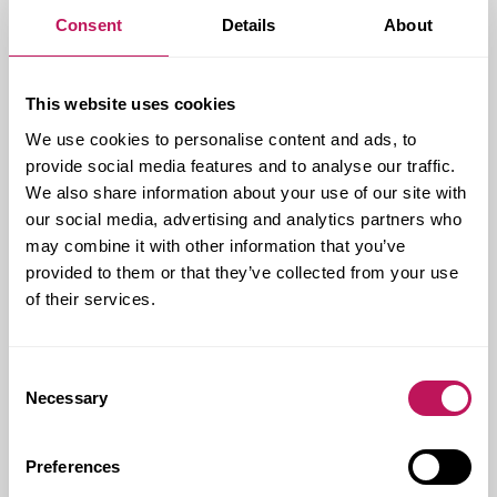
Consent
Details
About
Kund:
Agora AB
Forsens uppdrag:
Projektledning och
This website uses cookies
utvecklingsarbetet
Kontakt hos Forsen:
Anders Brieditis
We use cookies to personalise content and ads, to
provide social media features and to analyse our traffic.
Genomförandeform:
CM - Construction
We also share information about your use of our site with
Management
our social media, advertising and analytics partners who
Genomförandetid:
2017 - pågår
may combine it with other information that you’ve
Omfattning:
15 000 kvm
provided to them or that they’ve collected from your use
of their services.
Ort:
Malmö
Consent
Necessary
Selection
CM - CONSTRUCTION MANAGEMENT
CM - CONSTRUCTION MANAGEMENT
Preferences
HANDEL OCH SERVICE