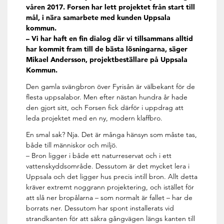
våren 2017. Forsen har lett projektet från start till
mål, i nära samarbete med kunden Uppsala
kommun.
– Vi har haft en fin dialog där vi tillsammans alltid
har kommit fram till de bästa lösningarna, säger
Mikael Andersson, projektbeställare på Uppsala
Kommun.
Den gamla svängbron över Fyrisån är välbekant för de
flesta uppsalabor. Men efter nästan hundra år hade
den gjort sitt, och Forsen fick därför i uppdrag att
leda projektet med en ny, modern klaffbro.
En smal sak? Nja. Det är många hänsyn som måste tas,
både till människor och miljö.
– Bron ligger i både ett naturreservat och i ett
vattenskyddsområde. Dessutom är det mycket lera i
Uppsala och det ligger hus precis intill bron. Allt detta
kräver extremt noggrann projektering, och istället för
att slå ner bropålarna – som normalt är fallet – har de
borrats ner. Dessutom har spont installerats vid
strandkanten för att säkra gångvägen längs kanten till