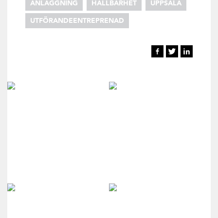
ANLÄGGNING
HÅLLBARHET
UPPSALA
UTFÖRANDEENTREPRENAD