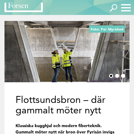
Foto: Per Myrehed
Flottsundsbron – där
gammalt möter nytt
Klassiska kugghjul och modern fiberteknik.
Gammalt möter nytt när bron över Fyrisån invigs