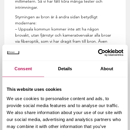
millimetern. Så vi har fått köra många tester och
intrimningar.
Styrningen av bron är å andra sidan betydligt
modernare:
– Uppsala kommun kommer inte att ha någon
brovakt, utan fjärrstyr och kameraövervakar alla broar
via fiberoptik, som vi har dragit fram till bron. Även
detta är teknik som måste trimmas in innan det
fungerar ordentligt, säger Maria Leander.
Ett jättebra projekt,
Consent
Details
About
helt enkelt
This website uses cookies
– Mikael Andersson på Uppsala
kommun
We use cookies to personalise content and ads, to
Själva produktionen av bron inleddes 2015. Under
provide social media features and to analyse our traffic.
byggtiden har kommunen och Forsen, i samarbete
We also share information about your use of our site with
med entreprenören, låtit bygga en tillfällig bro där
our social media, advertising and analytics partners who
bilar, cyklar och gångtrafik kunnat passera under
may combine it with other information that you’ve
byggtiden. När vi går in i 2017 återstår bara en del