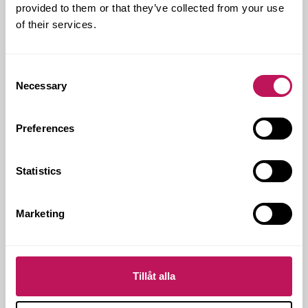
provided to them or that they’ve collected from your use
gjutningar, beläggning och räcken innan bron
testkörs och sätts i drift.
of their services.
– Då slipper bilisterna den krångliga passagen. Sedan
fortsätter vi under sommaren med en del
markarbeten innan det är slutbesiktning av hela
Consent
entreprenaden. Då har vi också byggt fundament och
Necessary
Selection
rör för en vattenturbin, som några forskare vid
Uppsala Universitet ska installera under bron. När den
är igång kan den försörja brons belysning med
Preferences
egenproducerad el.
Den nya bron invigs i april, och Mikael Andersson på
Statistics
Uppsala kommun talar sig gärna varm för Forsens
insatser.
– Jag har jobbat med Forsen i flera projekt tidigare,
Marketing
och samarbetet har fungerat lika bra som alltid.
Forsen har varit med och tagit fram förfrågnings­
underlag och andra handlingar, och det är sällan det
finns så få saker att anmärka på. Ett jättebra projekt,
Tillåt alla
helt enkelt.