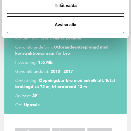
Tillåt valda
Kund:
Uppsala kommun
Forsens uppdrag:
Projekt-, projekterings- och
byggledning, upphandling av konstruktör,
Avvisa alla
framtagande av förfrågningsunderlag
Kontakt hos Forsen:
Maria Leander
Genomförandeform:
Utförandeentreprenad med
konstruktionsansvar för bro
Investering:
155 Mkr
Genomförandetid:
2013 - 2017
Omfattning:
Öppningsbar bro med enkelklaff. Total
brolängd ca 72 m, fri brobredd 13 m
Arkitekt:
ÅF
Ort:
Uppsala