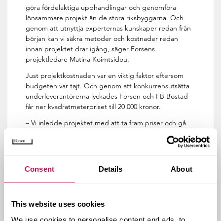
göra fördelaktiga upphandlingar och genomföra
lönsammare projekt än de stora riksbyggarna. Och
genom att utnyttja experternas kunskaper redan från
början kan vi säkra metoder och kostnader redan
innan projektet drar igång, säger Forsens
projektledare Matina Koimtsidou.
Just projektkostnaden var en viktig faktor eftersom
budgeten var tajt. Och genom att konkurrensutsätta
underleverantörerna lyckades Forsen och FB Bostad
får ner kvadratmeterpriset till 20 000 kronor.
– Vi inledde projektet med att ta fram priser och gå
igenom budgeten med kunden. Efter att ha kommit
överens med FB Bostad fortsatte vi sedan med alla
förfrågningsunderlag och bygghandlingar.
Consent
Details
About
Under byggnationen hade Forsen en
produktionsledare på plats. Forsens projektgrupp
ansvarade för hela projektets kvalitets-, miljö- och
arbetsmiljöarbete och koordineringen av alla
This website uses cookies
entreprenader. Produktionen började i mars 2017
We use cookies to personalise content and ads, to