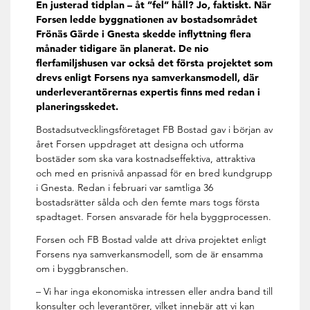
En justerad tidplan – åt ”fel” håll? Jo, faktiskt. När
Forsen ledde byggnationen av bostadsområdet
Frönäs Gärde i Gnesta skedde inflyttning flera
månader tidigare än planerat. De nio
flerfamiljshusen var också det första projektet som
drevs enligt Forsens nya samverkansmodell, där
underleverantörernas expertis finns med redan i
planeringsskedet.
Bostadsutvecklingsföretaget FB Bostad gav i början av
året Forsen uppdraget att designa och utforma
bostäder som ska vara kostnadseffektiva, attraktiva
och med en prisnivå anpassad för en bred kundgrupp
i Gnesta. Redan i februari var samtliga 36
bostadsrätter sålda och den femte mars togs första
spadtaget. Forsen ansvarade för hela byggprocessen.
Forsen och FB Bostad valde att driva projektet enligt
Forsens nya samverkansmodell, som de är ensamma
om i byggbranschen.
– Vi har inga ekonomiska intressen eller andra band till
konsulter och leverantörer, vilket innebär att vi kan