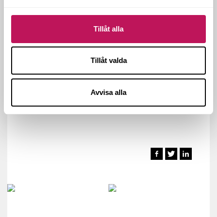
projektledning
Kontakt hos Forsen:
Anders Brieditis
Tillåt alla
Genomförandeform:
Forsen Samverkan
Genomförandetid:
Mars 2017 – feb 2018
Tillåt valda
Omfattning:
2 754 kvm BOA
Arkitekter:
Kanozi Arkitekter
Avvisa alla
Ort:
Gnesta