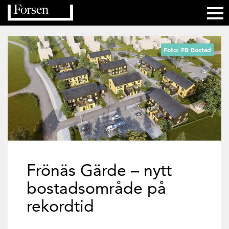
Foto: FB Bostad
Frönäs Gärde – nytt
bostadsområde på
rekordtid