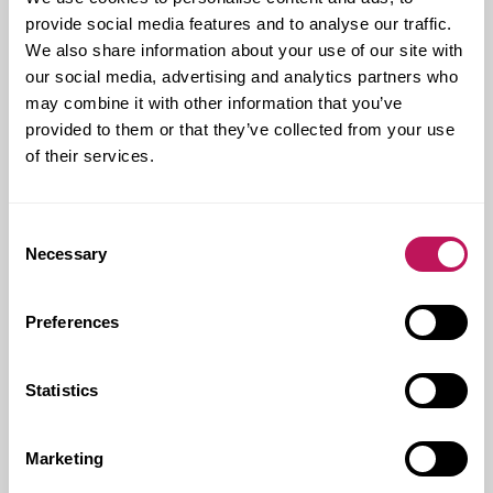
med målet att första inflyttning skulle ske i juni 2018.
provide social media features and to analyse our traffic.
Men eftersom arbetet flöt på bra beslutade FB
Bostad och Forsen att tidigarelägga tidplanen ett
We also share information about your use of our site with
halvår.
our social media, advertising and analytics partners who
may combine it with other information that you’ve
– De första lägenhetsinnehavarna flyttade in i februari
provided to them or that they’ve collected from your use
2018. Då återstod fortfarande en del utvändiga
kompletterande arbeten men det mesta var
of their services.
färdigställt, säger Matina Koimtsidou.
Resultatet är nio bostadshus med vackra träfasader i
Consent
guldockra och svart, vid Frösjöns strand med utsikt
Necessary
Selection
över vattnet.
– Vi jobbade genom arkitekturen väldigt väl, och
tillsammans med Forsen lyckades vi ta fram både
Preferences
vackra och bra bostäder till våra kunder, säger Henrik
Lindblad, vd för FB Bostad.
Statistics
Kund:
FB Bostad
Marketing
Forsens uppdrag:
Totalentreprenad, BAS U, BAS P,