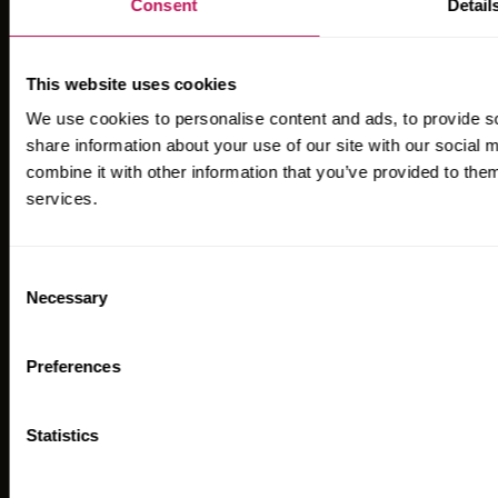
Consent
Detail
PROJEKT
BLOGGEN
This website uses cookies
HÅLLBARHET
We use cookies to personalise content and ads, to provide so
HÅLLBARHETSRAPPORT 2025
share information about your use of our site with our social
KARRIÄR
combine it with other information that you’ve provided to them
services.
PRESS
ABOUT
KONTAKT
Consent
Necessary
Selection
VISSELBLÅSNING
INTEGRITETSPOLICY
Preferences
Statistics