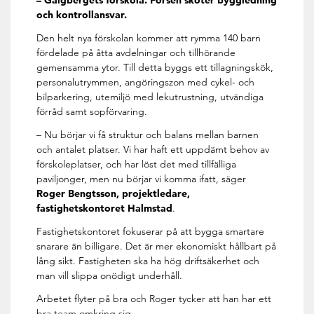
– Galgbergets förskola. Forsen sköter byggledning
och kontrollansvar.
Den helt nya förskolan kommer att rymma 140 barn
fördelade på åtta avdelningar och tillhörande
gemensamma ytor. Till detta byggs ett tillagningskök,
personalutrymmen, angöringszon med cykel- och
bilparkering, utemiljö med lekutrustning, utvändiga
förråd samt sopförvaring.
– Nu börjar vi få struktur och balans mellan barnen
och antalet platser. Vi har haft ett uppdämt behov av
förskoleplatser, och har löst det med tillfälliga
paviljonger, men nu börjar vi komma ifatt, säger
Roger Bengtsson, projektledare,
fastighetskontoret Halmstad
.
Fastighetskontoret fokuserar på att bygga smartare
snarare än billigare. Det är mer ekonomiskt hållbart på
lång sikt. Fastigheten ska ha hög driftsäkerhet och
man vill slippa onödigt underhåll.
Arbetet flyter på bra och Roger tycker att han har ett
bra team omkring sig.