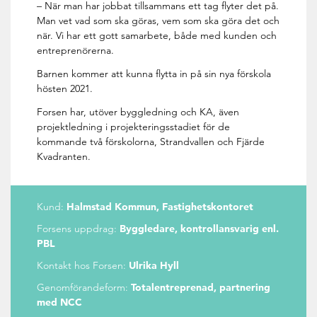
– När man har jobbat tillsammans ett tag flyter det på.
Man vet vad som ska göras, vem som ska göra det och
när. Vi har ett gott samarbete, både med kunden och
entreprenörerna.
Barnen kommer att kunna flytta in på sin nya förskola
hösten 2021.
Forsen har, utöver byggledning och KA, även
projektledning i projekteringsstadiet för de
kommande två förskolorna, Strandvallen och Fjärde
Kvadranten.
Kund:
Halmstad Kommun, Fastighetskontoret
Forsens uppdrag:
Byggledare, kontrollansvarig enl.
PBL
Kontakt hos Forsen:
Ulrika Hyll
Genomförandeform:
Totalentreprenad, partnering
med NCC