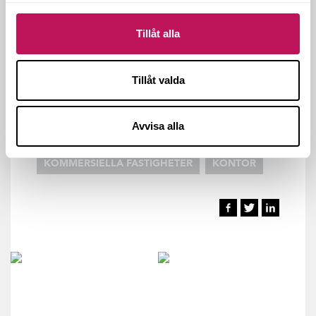
Genomförandetid:
2009 - 2010
Omfattning:
Ca 7000 kvm, 200 miljoner
Tillåt alla
Ort:
Göteborg
Tillåt valda
CM - CONSTRUCTION MANAGEMENT
Avvisa alla
GÖTEBORG
HANDEL OCH SERVICE
KOMMERSIELLA FASTIGHETER
KONTOR