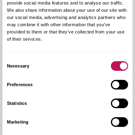
Tack vare upplägget kunde Forsen öka effektiviteten,
provide social media features and to analyse our traffic.
höja flexibiliteten och sänka kostnaderna. Projektet
We also share information about your use of our site with
genomfördes med full kostnadskontroll i alla led och
our social media, advertising and analytics partners who
huvudkontoret kunde invigas på utsatt tid.
may combine it with other information that you’ve
Byggnaden är nu ett viktigt landmärke i Borås och en
provided to them or that they’ve collected from your use
av attraktionerna längs riksväg 40.
of their services.
Den vita triangeln ska resa
sig som en isbit från marken!
Consent
Necessary
Selection
– Arkitekt Jacek Zalecki, Wingårdhs
Preferences
Kund:
Gina Tricot
Forsens uppdrag:
Projektledning
Statistics
Kontakt hos Forsen:
Håkan Boman
Genomförandeform:
CM - Construction
Marketing
Management