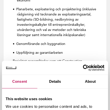
ekonomi
Planarbete, exploatering och projektering (inklusive
rådgivning vid tecknande av exploateringsavtal,
fastighets-/3D-bildning, nedbrytning av
investeringskalkyler till entreprenörskalkyler,
utvärdering och val av metoder och tekniska
lösningar samt internationella inköpskanaler)
Genomförande och byggnation
Uppföljning av garantiarbeten
Projektet genomfördes som ett Construction
Management-projekt med 25 entreprenörer som
upphandlades och sammanfördes till en helhet under
ledning av Forsen– ett väl fungerande alternativ till
totalentreprenad och utförandeentreprenad tack vare
Consent
Details
About
fullständig transparens gentemot beställaren.
This website uses cookies
Resultat
We use cookies to personalise content and ads, to