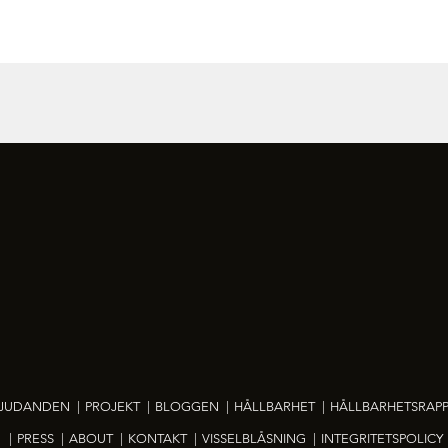
BJUDANDEN
|
PROJEKT
|
BLOGGEN
|
HÅLLBARHET
|
HÅLLBARHETSRAPP
|
PRESS
|
ABOUT
|
KONTAKT
|
VISSELBLÅSNING
|
INTEGRITETSPOLICY