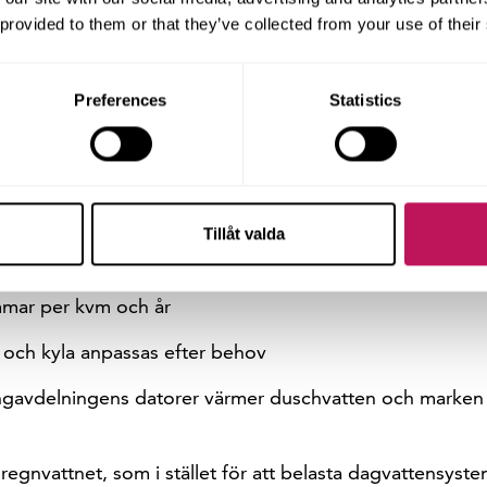
tvecklingen och genomförande in.
Läs mer om utmärkelse
 provided to them or that they’ve collected from your use of their
et till vinnare av det prestigefulla arkitekturpriset Good
Preferences
Statistics
las ut av den amerikanska tidskriften Architectural Rec
ll projekt där god design berikar affärsverksamheter.
Läs 
ens hemsida
.
hus
Tillåt valda
mmar per kvm och år
e och kyla anpassas efter behov
ngavdelningens datorer värmer duschvatten och marken
egnvattnet, som i stället för att belasta dagvattensyste