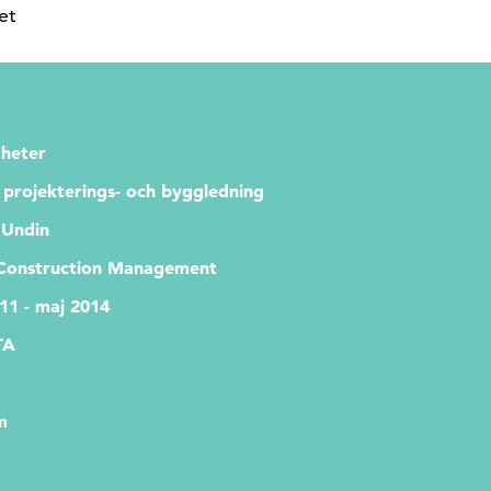
et
heter
, projekterings- och byggledning
 Undin
Construction Management
11 - maj 2014
TA
m