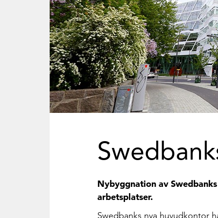
Swedbanks
Nybyggnation av Swedbanks 
arbetsplatser.
Swedbanks nya huvudkontor hålle