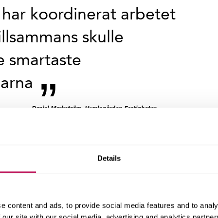
 har koordinerat arbetet
tillsammans skulle
e smartaste
garna
– Daniel Markström, Humlegården Fastigheter
a gånger om
Details
t flerfaldigt prisbelönt, bland annat Global Awards for
s Good business.
wedbanks huvudkontor Urban Land Institute Global Awards
ojekt i sin helhet och förutom god arkitektur vägs håll
e content and ads, to provide social media features and to analy
 our site with our social media, advertising and analytics partn