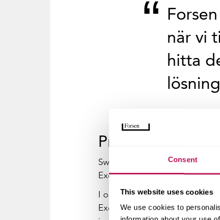
Forsen
när vi 
hitta d
lösnin
Prisbelönt mång
Consent
Swedbanks huvudkontor har blivi
Excellence och Good design i
This website uses cookies
I oktober, 2015, tilldelades S
Excellence. ULI bedömer byggpr
We use cookies to personalis
information about your use of