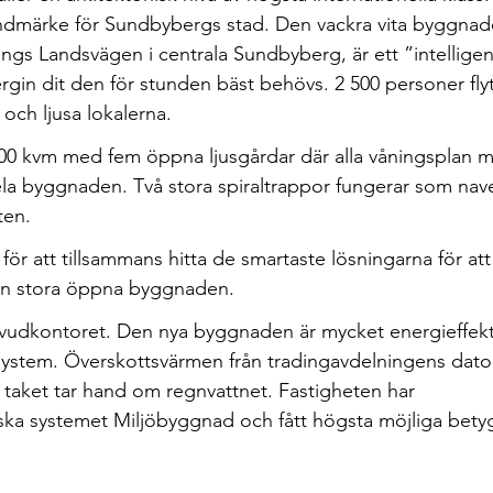
ndmärke för Sundbybergs stad. Den vackra vita byggnad
ngs Landsvägen i centrala Sundbyberg, är ett ”intellige
rgin dit den för stunden bäst behövs. 2 500 personer fly
och ljusa lokalerna.
 000 kvm med fem öppna ljusgårdar där alla våningsplan 
la byggnaden. Två stora spiraltrappor fungerar som nave
ten.
ör att tillsammans hitta de smartaste lösningarna för att
den stora öppna byggnaden.
huvudkontoret. Den nya byggnaden är mycket energieffekt
system. Överskottsvärmen från tradingavdelningens dato
taket tar hand om regnvattnet. Fastigheten har
enska systemet Miljöbyggnad och fått högsta möjliga bety