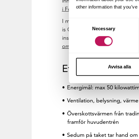
innovation, bidrag till stadsu
other information that you’ve
i Forsen pressru
m.
I maj, 2015, utsågs huvudkontor
Consent
Necessary
is Good business. Priset som de
Selection
instiftades 1997 och delas ut ti
om utmärkelsen på Humlegård
Ett "intelligent" 
Avvisa alla
Energimål: max 50 kilowatti
Ventilation, belysning, värm
Överskottsvärmen från tradi
framför huvudentrén
Sedum på taket tar hand om r