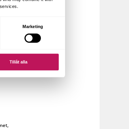
n
 services.
 design
Marketing
ord
mer
Tillåt alla
met,