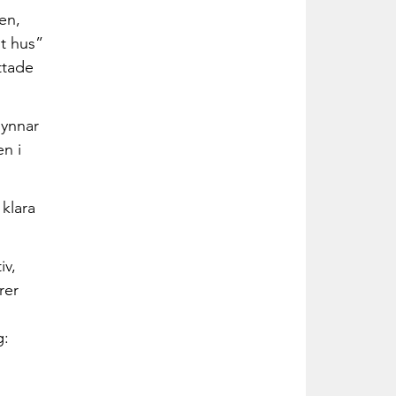
en,
nt hus”
ttade
mynnar
n i
 klara
iv,
rer
g: