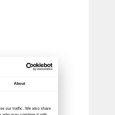
About
 for
barhet,
se our traffic. We also share
ers who may combine it with