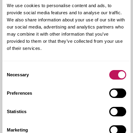
– Bara strömförsörjningen i hallarna består exempelvis
We use cookies to personalise content and ads, to
av 7,6 kilometer rör, berättar Tobias Wijk.
provide social media features and to analyse our traffic.
Forsens uppdrag är beräknat till 16 miljoner och
We also share information about your use of our site with
innefattar fyra personer från Forsen och tre
our social media, advertising and analytics partners who
underkonsulter.
may combine it with other information that you’ve
– Att Forsen har ett kontor i Halmstad var givetvis en
provided to them or that they’ve collected from your use
stor fördel i upphandlingen men även vårt sätt att
of their services.
driva projekt. Vi har ett bra arbetssätt och en väl
fungerande struktur med samarbetspartners i form av
underkonsulter. Tillsammans utgör vi ett riktigt bra
Consent
team.
Necessary
Selection
Projektet ska vara klart i april 2026 och blir en jättefin
referens för Forsen, tror Tobias Wijk.
Preferences
– Fortifikationsverket har väldigt mycket på gång
framåt och för byggbranschen kommer det betyda
mycket. Dessutom ligger just Halmstad bra till för fler
Statistics
framtida satsningar inom försvaret.
Marketing