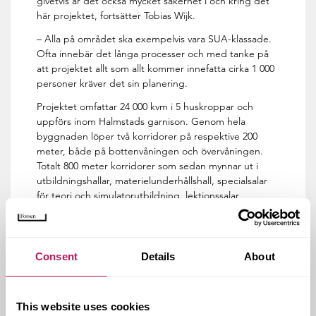
givetvis är det också mycket säkerhet i och kring det
här projektet, fortsätter Tobias Wijk.
– Alla på området ska exempelvis vara SUA-klassade.
Ofta innebär det långa processer och med tanke på
att projektet allt som allt kommer innefatta cirka 1 000
personer kräver det sin planering.
Projektet omfattar 24 000 kvm i 5 huskroppar och
uppförs inom Halmstads garnison. Genom hela
byggnaden löper två korridorer på respektive 200
meter, både på bottenvåningen och övervåningen.
Totalt 800 meter korridorer som sedan mynnar ut i
utbildningshallar, materielunderhållshall, specialsalar
för teori och simulatorutbildning, lektionssalar,
samlingssal, kontor, omklädningsrum och
teknikutrymmen. Projektet innefattar även rangerytor,
vägar samt staket med grindar.
Consent
Details
About
Och antalet installationer står ut, både under och
ovan mark. När byggnaden är klar kommer den
innehålla 1 000-tals meter rör och ledningar.
This website uses cookies