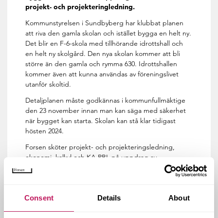
projekt- och projekteringledning.
Kommunstyrelsen i Sundbyberg har klubbat planen
att riva den gamla skolan och istället bygga en helt ny.
Det blir en F-6-skola med tillhörande idrottshall och
en helt ny skolgård. Den nya skolan kommer att bli
större än den gamla och rymma 630. Idrottshallen
kommer även att kunna användas av föreningslivet
utanför skoltid.
Detaljplanen måste godkännas i kommunfullmäktige
den 23 november innan man kan säga med säkerhet
när bygget kan starta. Skolan kan stå klar tidigast
hösten 2024.
Forsen sköter projekt- och projekteringsledning,
ekonomi, kalkyl och KA PBL på uppdrag av
Lokalfastigheter i Sundbyberg.
Consent
Details
About