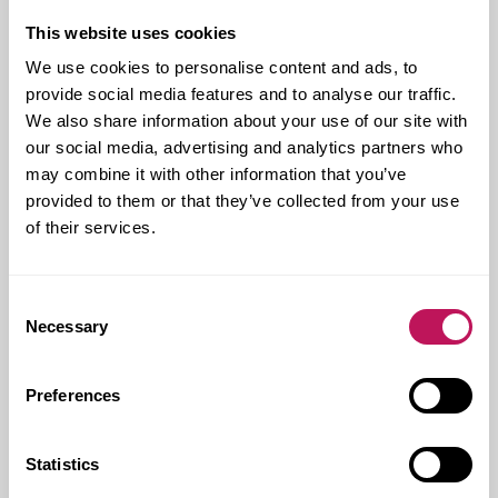
Kund:
Lokalfastigheter i Sundbyberg
This website uses cookies
Forsens uppdrag:
Projekt- och
projekteringsledning, ekonomi, kalkyl, KA PBL
We use cookies to personalise content and ads, to
Kontakt hos Forsen:
My Svedlund
provide social media features and to analyse our traffic.
We also share information about your use of our site with
Genomförandeform:
Totalentreprenad
our social media, advertising and analytics partners who
Genomförandetid:
Om detaljplanen vinner laga
may combine it with other information that you’ve
kraft: 2021-2023
provided to them or that they’ve collected from your use
Omfattning:
8 000 kvm skola, 2 800 kvm idrottshall,
of their services.
8 300 kvm skolgård
Ort:
Stockholm, Sundbyberg
Consent
Necessary
Selection
KOMMERSIELLA FASTIGHETER
SKOLA
Preferences
STOCKHOLM
TOTALENTREPRENAD
Statistics