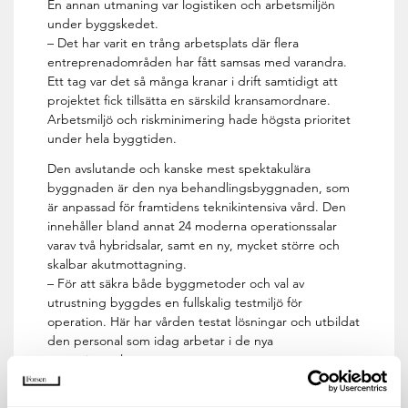
En annan utmaning var logistiken och arbetsmiljön
under byggskedet.
– Det har varit en trång arbetsplats där flera
entreprenadområden har fått samsas med varandra.
Ett tag var det så många kranar i drift samtidigt att
projektet fick tillsätta en särskild kransamordnare.
Arbetsmiljö och riskminimering hade högsta prioritet
under hela byggtiden.
Den avslutande och kanske mest spektakulära
byggnaden är den nya behandlings­byggnaden, som
är anpassad för framtidens teknikintensiva vård. Den
innehåller bland annat 24 moderna operationssalar
varav två hybridsalar, samt en ny, mycket större och
skalbar akutmottagning.
– För att säkra både byggmetoder och val av
utrustning byggdes en fullskalig testmiljö för
operation. Här har vården testat lösningar och utbildat
den personal som idag arbetar i de nya
operationssalarna.
Lars Netzell, biträdande projektchef på Locum, vill