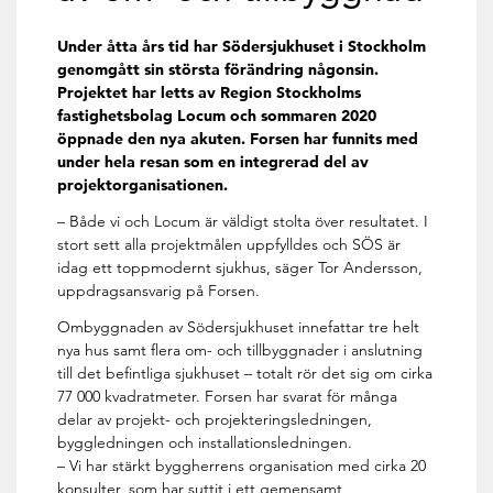
Under åtta års tid har Södersjukhuset i Stockholm
genomgått sin största förändring någonsin.
Projektet har letts av Region Stockholms
fastighetsbolag Locum och sommaren 2020
öppnade den nya akuten. Forsen har funnits med
under hela resan som en integrerad del av
projektorganisationen.
– Både vi och Locum är väldigt stolta över resultatet. I
stort sett alla projektmålen uppfylldes och SÖS är
idag ett toppmodernt sjukhus, säger Tor Andersson,
uppdragsansvarig på Forsen.
Ombyggnaden av Södersjukhuset innefattar tre helt
nya hus samt flera om- och tillbyggnader i anslutning
till det befintliga sjukhuset – totalt rör det sig om cirka
77 000 kvadratmeter. Forsen har svarat för många
delar av projekt- och projekteringsledningen,
byggledningen och installations­ledningen.
– Vi har stärkt byggherrens organisation med cirka 20
konsulter, som har suttit i ett gemensamt