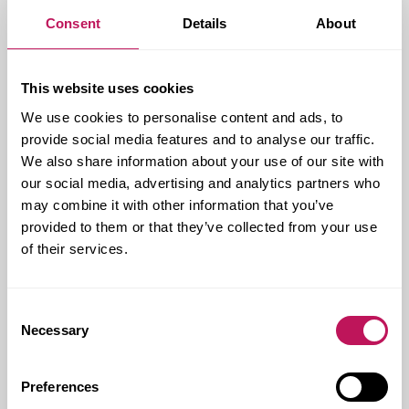
framför allt lyfta fram skalbarheten och flexibiliteten.
– Södersjukhuset har fått väldigt bra lokaler som
Consent
Details
About
främjar en bra vårdlogistik. Utmärkande för vårdlokaler
är att behoven och kravställningen ändras hela tiden
och idag kan vi relativt enkelt stuva om verksamheten
This website uses cookies
vid förändringar.
We use cookies to personalise content and ads, to
Även Forsens uppdrag och roll har förändrats under
provide social media features and to analyse our traffic.
resans gång.
We also share information about your use of our site with
– Ett så här stort projekt kräver olika kompetens i olika
our social media, advertising and analytics partners who
faser och vi har fått bra nyckelpersoner från Forsen i
alla skeden. Den här ombyggnaden har varit en stor
may combine it with other information that you’ve
utmaning och när vi nu summerar kan vi konstatera att
provided to them or that they’ve collected from your use
samarbetet med Forsen har fungerat väldigt bra,
of their services.
säger Lars Netzell.
Consent
Ombyggnaderna av Södersjukhuset
Necessary
Selection
innefattar:
En ny vårdbyggnad, som utsågs till Årets
Preferences
Miljöbyggnad 2018. Den innehåller