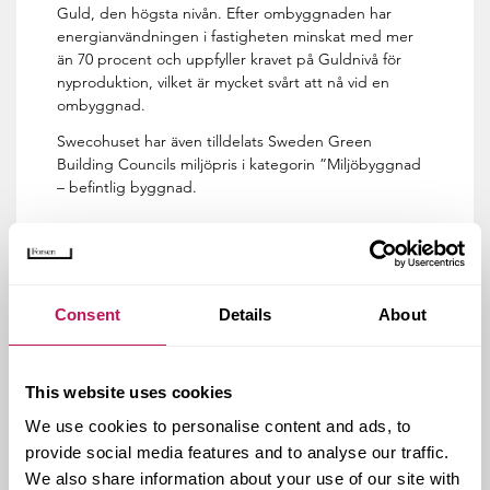
Guld, den högsta nivån. Efter ombyggnaden har
energianvändningen i fastigheten minskat med mer
än 70 procent och uppfyller kravet på Guldnivå för
nyproduktion, vilket är mycket svårt att nå vid en
ombyggnad.
Swecohuset har även tilldelats Sweden Green
Building Councils miljöpris i kategorin ”Miljöbyggnad
– befintlig byggnad.
Kund:
AMF Pensionsförsäkring AB
Forsens uppdrag:
Projekt- och byggledning
Consent
Details
About
Genomförandeform:
CM - Construction
Management
Omfattning:
Ca 25 000 kvm BTA, 350 Mkr
This website uses cookies
Ort:
Stockholm
We use cookies to personalise content and ads, to
provide social media features and to analyse our traffic.
We also share information about your use of our site with