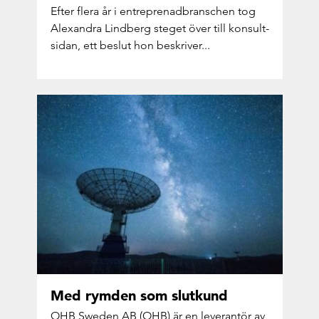
Efter flera år i ent­re­pre­nad­bran­schen tog
Alex­an­dra Lind­berg ste­get över till kon­sult­
si­dan, ett be­slut hon be­skri­ver...
Med rym­den som slut­kund
OHB Swe­den AB (OHB) är en le­ve­ran­tör av