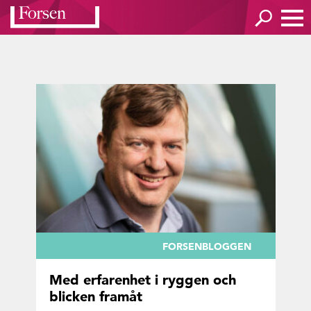
FORSENBLOGGEN
Med er­fa­ren­het i ryg­gen och
blic­ken fram­åt