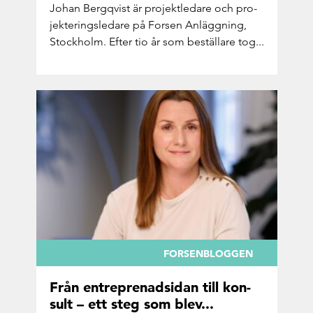
Johan Ber­gqvist är pro­jekt­le­da­re och pro­
jek­te­rings­le­da­re på For­sen An­lägg­ning,
Stock­holm. Efter tio år som be­stäl­la­re tog...
FORSENBLOGGEN
Från ent­re­pre­nads­i­dan till kon­
sult – ett steg som blev...