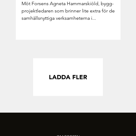
Möt For­sens Ag­ne­ta Ham­mar­ski­öld, bygg­
pro­jekt­le­da­ren som brin­ner lite extra för de
sam­hälls­nyt­ti­ga verk­sam­he­ter­na i...
LADDA FLER