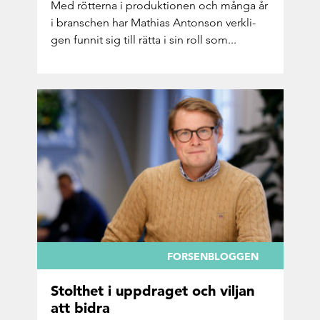
Med röt­ter­na i pro­duk­tio­nen och många år
i bran­schen har Mat­hi­as An­ton­son verk­li­
gen fun­nit sig till rätta i sin roll som...
FORSENBLOGGEN
Stolt­het i upp­dra­get och vil­jan
att bidra