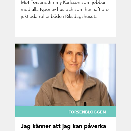
Möt For­sens Jimmy Karls­son som job­bar
med alla typer av hus och som har haft pro­
jekt­le­dar­rol­ler både i Riks­dags­hu­set...
FORSENBLOGGEN
Jag kän­ner att jag kan på­ver­ka