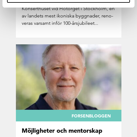
Kon­sert­hu­set vid Hötor­get i Stock­holm, en
av lan­dets mest iko­nis­ka bygg­na­der, re­no­
ve­ras var­samt inför 100-​årsjubileet...
FORSENBLOGGEN
Möj­lig­he­ter och men­tor­skap