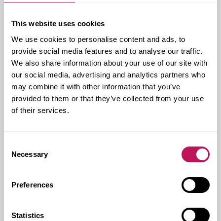
This website uses cookies
We use cookies to personalise content and ads, to
provide social media features and to analyse our traffic.
Anders har en gedigen erfarenhet och har, under 20
We also share information about your use of our site with
år, arbetat i flera befattningar inom JM AB. Han har
det senaste året varit verksamhetschef i dotterbolaget
our social media, advertising and analytics partners who
JM Entreprenad AB.
may combine it with other information that you’ve
provided to them or that they’ve collected from your use
– Anders är erfaren, engagerad och mycket kunnig
of their services.
inom det här området och vi är oerhört glada över att
välkomna honom till Forsen, säger Bengt Johansson,
vd Forsen.
Consent
Foto: Sune Fridell
Necessary
Selection
Preferences
Statistics