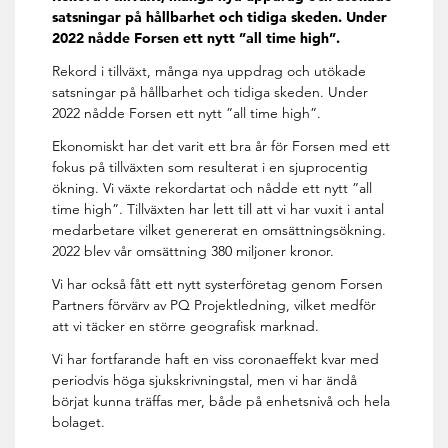
satsningar på hållbarhet och tidiga skeden. Under
2022 nådde Forsen ett nytt ”all time high”.
Rekord i tillväxt, många nya uppdrag och utökade
satsningar på hållbarhet och tidiga skeden. Under
2022 nådde Forsen ett nytt ”all time high”.
Ekonomiskt har det varit ett bra år för Forsen med ett
fokus på tillväxten som resulterat i en sjuprocentig
ökning. Vi växte rekordartat och nådde ett nytt ”all
time high”. Tillväxten har lett till att vi har vuxit i antal
medarbetare vilket genererat en omsättningsökning.
2022 blev vår omsättning 380 miljoner kronor.
Vi har också fått ett nytt systerföretag genom Forsen
Partners förvärv av PQ Projektledning, vilket medför
att vi täcker en större geografisk marknad.
Vi har fortfarande haft en viss coronaeffekt kvar med
periodvis höga sjukskrivningstal, men vi har ändå
börjat kunna träffas mer, både på enhetsnivå och hela
bolaget.