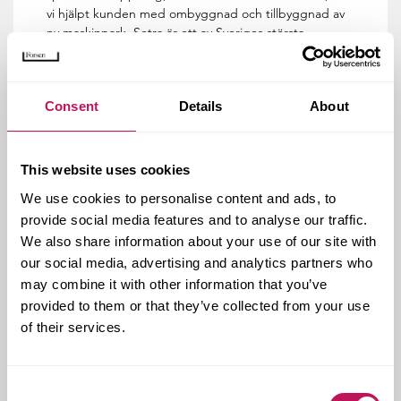
vi hjälpt kunden med ombyggnad och tillbyggnad av
ny maskinpark. Setra är ett av Sveriges största
träindustriföretag.
Tidiga skeden är en satsning inför 2023 där vi stärker
och tydliggör denna tjänst. Det handlar om att vara
Consent
Details
About
med tidigt och skapa bra förutsättningar för våra
kunders projekt.
Ett exempel är projekt Hagalund som är ett
This website uses cookies
stadsutvecklingsprojekt där vi tillsammans med
We use cookies to personalise content and ads, to
Humlegården Fastigheter säkerställer möjligheten att
provide social media features and to analyse our traffic.
utveckla Hagalunds arbetsplatsområde till en attraktiv
We also share information about your use of our site with
stadsdel i anslutning till den nya tunnelbanan.
our social media, advertising and analytics partners who
Mest attraktiva arbetsgivare
may combine it with other information that you’ve
Vi har en hög kompetens hos våra medarbetare och
provided to them or that they’ve collected from your use
en stark företagskultur. Vår värderingsstyrda kultur har
of their services.
uppmärksammats bland annat genom utmärkelsen
”Sveriges karriärföretag 2023” där Forsen utsågs till en
av landets 100 mest attraktiva arbetsgivare. Ett kvitto
på det arbete vi bedriver med att ha bra
Consent