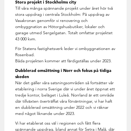
Stora projekt i Stockholms city
Till våra många spännande projekt under året hör två
stora uppdrag i centrala Stockholm: På uppdrag av
Vasakronan genomför vi renovering och
ombyggnation av Hötorgshusbutiker, lokaler och
garage utmed Sergelgatan. Totalt omfattar projektet
43 000 kvm.
För Statens fastighetsverk leder vi ombyggnationen av
Rosenbad.
Båda projekten kommer att färdigställas under 2023.
Dubblerad omsättning i Norr och fokus på tidiga
skeden
När det gäller våra satsningsområden så fortsätter vår
etablering i norra Sverige där vi under året öppnat ett
tredje kontor, beläget i Luleå. Norrland är ett område
där tillväxten överträffat våra förväntningar, vi har haft
en dubblerad omsättning under 2022 och vi räknar
med något liknande under 2023.
Vi har etablerat oss väl i regionen och fått flera
spännande uppdrag, bland annat för Setra i Malå, där