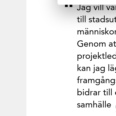
Jag vill v
till stads
människor
Genom at
projektled
kan jag l
framgångs
bidrar til
samhälle