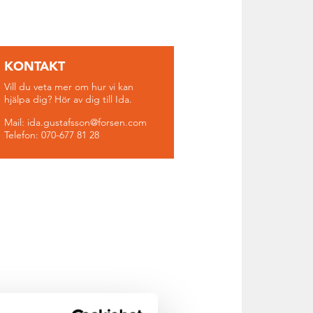
KONTAKT
Vill du veta mer om hur vi kan
hjälpa dig? Hör av dig till Ida.
Mail: ida.gustafsson@forsen.com
Telefon: 070-677 81 28