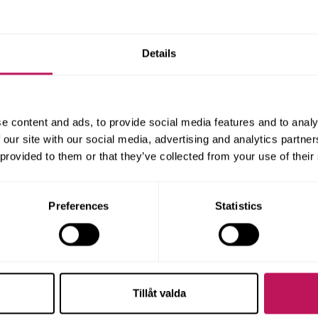
ggande där bland annat återbruk och återvinning är
laneras långt innan genomförandefasen påbörjas.
ed omkringliggande projekt och intressenter,
Details
r och att skapa socialt hållbara projekt är andra
ga skeden.
ch bred kompetens inom både anläggning, hus och
e content and ads, to provide social media features and to analy
 väl till pass när vi går in och projektleder i
 our site with our social media, advertising and analytics partn
ssen, vi är duktiga på byggteknik, kalkyler och
 provided to them or that they’ve collected from your use of their
iver ett projekt för att det ska nå utsatta mål. Inte
traktiva och trygga stadsdelar för de som ska bo
Preferences
Statistics
uari är Ida Gustafsson ny projektledare inom tidiga
ark förankring i alla projektfaser samt lång
sutvecklingsprojekt, exempelvis med Norra
Tillåt valda