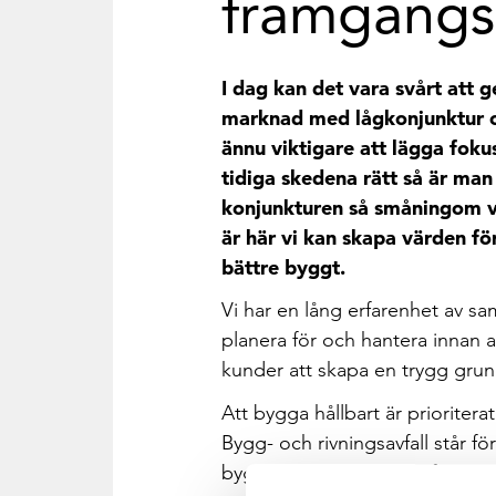
framgångsr
I dag kan det vara svårt att
marknad med lågkonjunktur oc
ännu viktigare att lägga foku
tidiga skedena rätt så är ma
konjunkturen så småningom vä
är här vi kan skapa värden för
bättre byggt.
Vi har en lång erfarenhet av sa
planera för och hantera innan all
kunder att skapa en trygg gru
Att bygga hållbart är prioritera
Bygg- och rivningsavfall står f
byggproduktionen står för stor