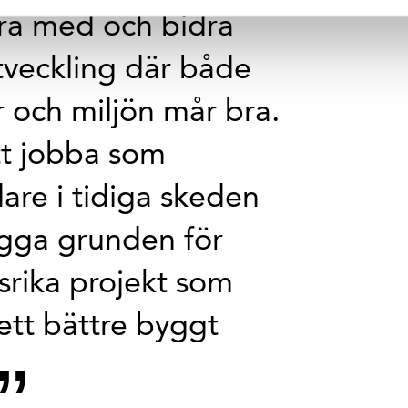
ara med och bidra
utveckling där både
 och miljön mår bra.
t jobba som
are i tidiga skeden
ägga grunden för
rika projekt som
l ett bättre byggt