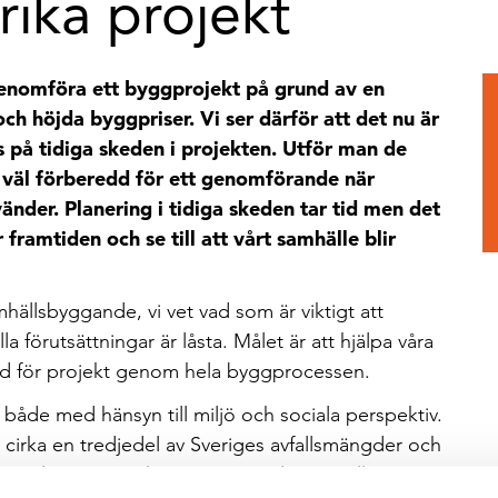
ika projekt
 genomföra ett byggprojekt på grund av en
h höjda byggpriser. Vi ser därför att det nu är
s på tidiga skeden i projekten. Utför man de
n väl förberedd för ett genomförande när
nder. Planering i tidiga skeden tar tid men det
 framtiden och se till att vårt samhälle blir
mhällsbyggande, vi vet vad som är viktigt att
a förutsättningar är låsta. Målet är att hjälpa våra
nd för projekt genom hela byggprocessen.
t både med hänsyn till miljö och sociala perspektiv.
ör cirka en tredjedel av Sveriges avfallsmängder och
a utsläpp av växthusgaser. Trenden går alltmer mot