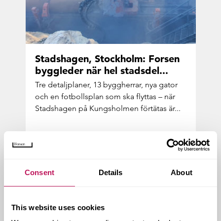
Stads­ha­gen, Stock­holm: For­sen
bygg­le­der när hel stads­del...
Tre de­talj­pla­ner, 13 bygg­her­rar, nya gator
och en fot­bolls­plan som ska flyt­tas – när
Stads­ha­gen på Kungs­hol­men för­tä­tas är...
Consent
Details
About
This website uses cookies