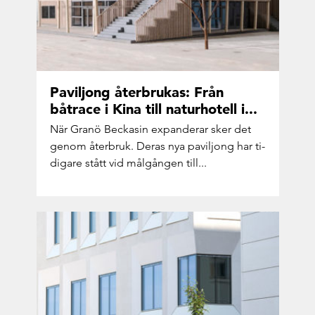
Pa­vil­jong åter­bru­kas: Från
båtra­ce i Kina till na­tur­ho­tell i...
När Granö Bec­ka­sin ex­pan­de­rar sker det
genom åter­bruk. Deras nya pa­vil­jong har ti­
di­ga­re stått vid mål­gång­en till...