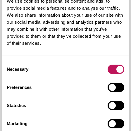
We use cookies to personalise content and ads, to
provide social media features and to analyse our traffic.
We also share information about your use of our site with
our social media, advertising and analytics partners who
may combine it with other information that you’ve
Blå Por­ten - gam­mal­dags hant­
provided to them or that they’ve collected from your use
verks­me­to­der vid...
of their services.
Efter flera års re­no­ve­ring är re­stau­rang­en
Blå Por­ten på Djur­går­den i Stock­holm nu
Consent
öppen. Och att ar­be­tet tog lång tid är helt
Necessary
Selection
i...
Preferences
Statistics
Marketing