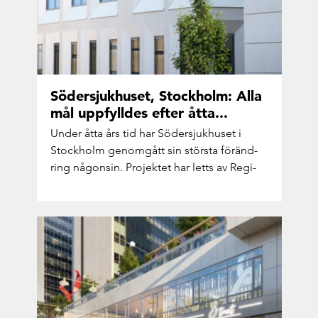
Sö­der­sjuk­hu­set, Stock­holm: Alla
mål upp­fyll­des efter åtta...
Under åtta års tid har Sö­der­sjuk­hu­set i
Stock­holm ge­nom­gått sin störs­ta för­änd­
ring nå­gon­sin. Pro­jek­tet har letts av Re­gi­
on...