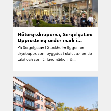
Hötorgs­skra­por­na, Ser­gel­ga­tan:
Upp­rust­ning under mark i...
På Ser­gel­ga­tan i Stock­holm lig­ger fem
skyskra­por, som bygg­des i slu­tet av fem­ti­o­
ta­let och som är land­mär­ken för...