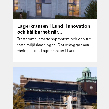
La­gerkran­sen i Lund: In­no­va­tion
och håll­bar­het när...
Trästom­me, smar­ta sop­sy­stem och den tuf­
fas­te mil­jö­klass­ning­en. Det ny­bygg­da sex­
vå­nings­hu­set La­gerkran­sen i Lund...