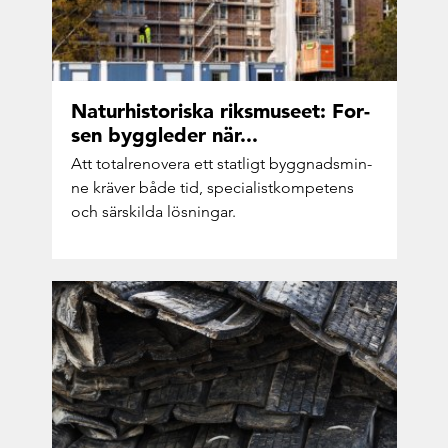
Na­tur­hi­sto­ris­ka riksmu­se­et: For­
sen bygg­le­der när...
Att to­tal­re­no­ve­ra ett stat­ligt bygg­nads­min­
ne krä­ver både tid, spe­ci­a­list­kom­pe­tens
och sär­skil­da lös­ning­ar.