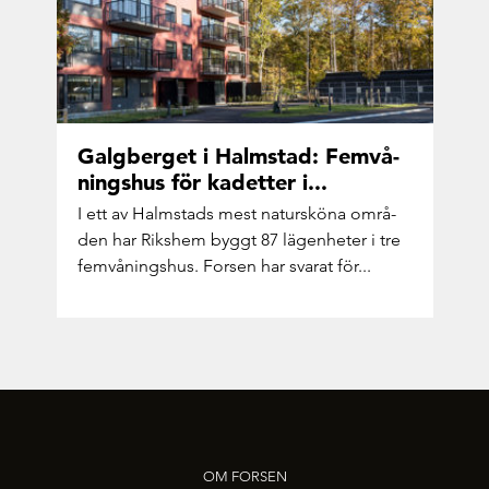
Galg­ber­get i Halm­stad: Fem­vå­
nings­hus för ka­det­ter i...
I ett av Halm­stads mest na­tur­skö­na om­rå­
den har Rik­shem byggt 87 lä­gen­he­ter i tre
fem­vå­nings­hus. For­sen har sva­rat för...
OM FORSEN