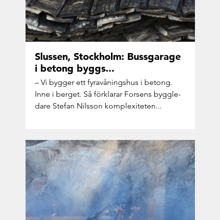
Slus­sen, Stock­holm: Buss­ga­rage
i be­tong byggs...
– Vi byg­ger ett fyravå­nings­hus i be­tong.
Inne i ber­get. Så för­kla­rar For­sens bygg­le­
da­re Ste­fan Nils­son kom­plex­i­te­ten...