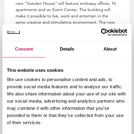
new “Sweden House” will feature embassy offices, 16
apartments and an Event Center. The building will
make it possible to live, work and entertain in the
same creative and stimulating environment. The new
building is located in Georgetown, on the banks of
the Potomac River in the heart of Washington DC.
Forsen’s role: Project-, design- and production
Consent
Details
About
management.
Besök House of Swedens hemsida
This website uses cookies
We use cookies to personalise content and ads, to
provide social media features and to analyse our traffic.
Kund:
Statens Fastighetsverk
We also share information about your use of our site with
Forsens uppdrag:
Projekt-, projekterings- och
our social media, advertising and analytics partners who
byggledning
may combine it with other information that you’ve
Kontakt hos Forsen:
Jan Ahlinder
provided to them or that they’ve collected from your use
Genomförandeform:
Totalentreprenad och delad
of their services.
entreprenad