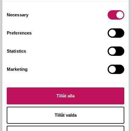
Genomförandetid:
Invigning september 2006
Consent
Omfattning:
Totalt 300 Mkr
Necessary
Selection
Arkitekt:
Wingårdh Arkitektkontor
Ort:
Washington
Preferences
Statistics
DELAD ENTREPRENAD
HANDEL OCH SERVICE
Marketing
KOMMERSIELLA FASTIGHETER
KONTOR
SPORT OCH FRITID
STOCKHOLM
Tillåt alla
TOTALENTREPRENAD
Tillåt valda