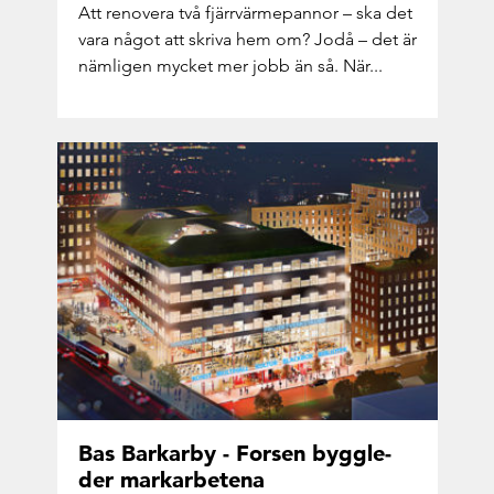
Att re­no­ve­ra två fjärr­vär­me­pan­nor – ska det
vara något att skri­va hem om? Jodå – det är
näm­li­gen myc­ket mer jobb än så. När...
Bas Barkar­by - For­sen bygg­le­
der mark­ar­be­te­na