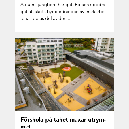
Atri­um Ljung­berg har gett For­sen upp­dra­
get att sköta bygg­led­ning­en av mark­ar­be­
te­na i deras del av den...
För­sko­la på taket maxar ut­rym­
met