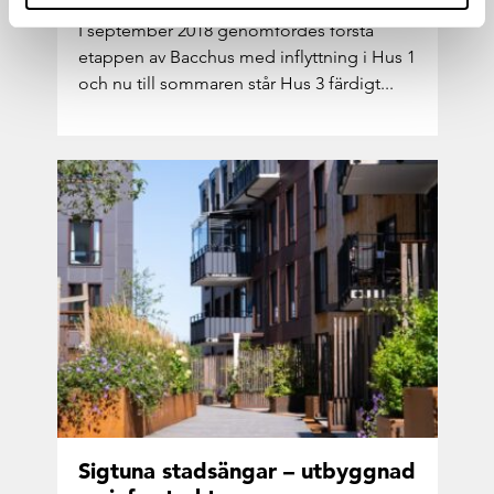
I sep­tem­ber 2018 ge­nom­för­des förs­ta
etap­pen av Bac­chus med in­flytt­ning i Hus 1
och nu till som­ma­ren står Hus 3 fär­digt...
Sig­tu­na stads­äng­ar – ut­bygg­nad