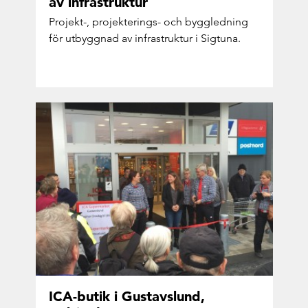
av in­fra­struk­tur
Projekt-​, projekterings-​ och bygg­led­ning
för ut­bygg­nad av in­fra­struk­tur i Sig­tu­na.
ICA-​butik i Gus­tavslund,