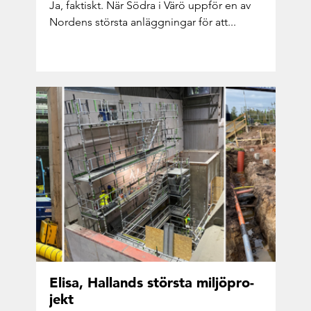
Ja, fak­tiskt. När Södra i Värö upp­för en av
Nor­dens störs­ta an­lägg­ning­ar för att...
Elisa, Hal­lands störs­ta mil­jöpro­
jekt