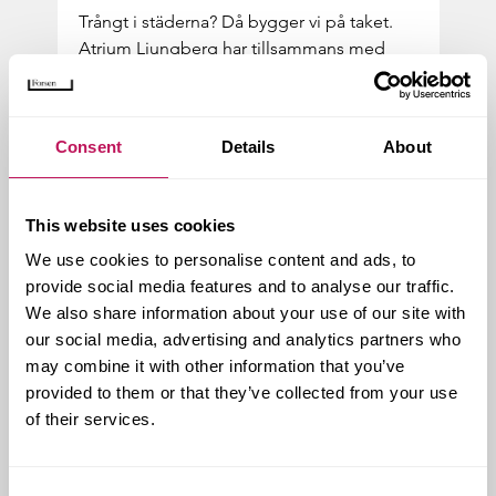
Trångt i stä­der­na? Då byg­ger vi på taket.
Atri­um Ljung­berg har till­sam­mans med
Malmö Stad byggt en för­sko­la på taket
till...
Consent
Details
About
This website uses cookies
We use cookies to personalise content and ads, to
provide social media features and to analyse our traffic.
We also share information about your use of our site with
our social media, advertising and analytics partners who
may combine it with other information that you’ve
provided to them or that they’ve collected from your use
of their services.
Klas­sisk ban­dy­a­re­na flyt­tas på
re­kord­tid
Consent