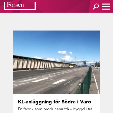
KL-​anläggning för Södra i Värö
En fa­brik som pro­du­ce­rar trä – byggd i trä.