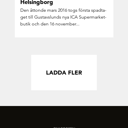
Helsing­borg
Den åt­ton­de mars 2016 togs förs­ta spad­ta­
get till Gus­tavslunds nya ICA Supermarket-​
butik och den 16 no­vem­ber...
LADDA FLER