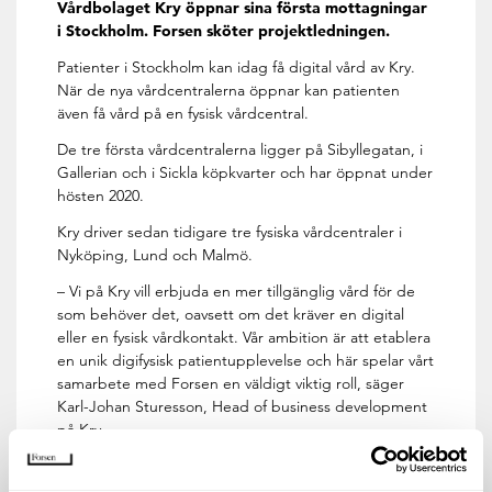
Vårdbolaget Kry öppnar sina första mottagningar
i Stockholm. Forsen sköter projektledningen.
Patienter i Stockholm kan idag få digital vård av Kry.
När de nya vårdcentralerna öppnar kan patienten
även få vård på en fysisk vårdcentral.
De tre första vårdcentralerna ligger på Sibyllegatan, i
Gallerian och i Sickla köpkvarter och har öppnat under
hösten 2020.
Kry driver sedan tidigare tre fysiska vårdcentraler i
Nyköping, Lund och Malmö.
– Vi på Kry vill erbjuda en mer tillgänglig vård för de
som behöver det, oavsett om det kräver en digital
eller en fysisk vårdkontakt. Vår ambition är att etablera
en unik digifysisk patientupplevelse och här spelar vårt
samarbete med Forsen en väldigt viktig roll, säger
Karl-Johan Sturesson, Head of business development
på Kry.
Förutom projektledningen hjälper Forsen även till
med projektering, byggledning och kalkyler samt