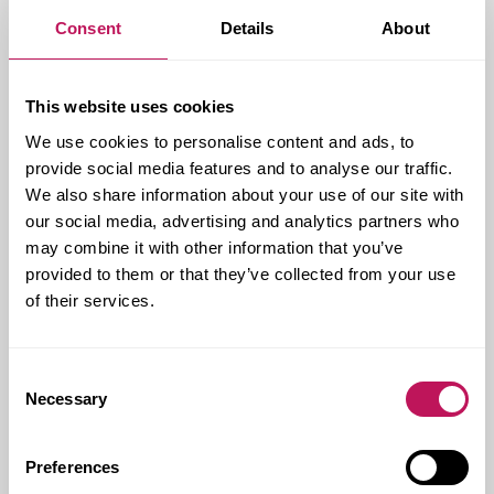
vidare utredning för kommande vårdcentraler.
Consent
Details
About
Kund:
Kry
This website uses cookies
Forsens uppdrag:
Projektering, projektledning,
We use cookies to personalise content and ads, to
byggledning och kalkyler
provide social media features and to analyse our traffic.
Kontakt hos Forsen:
Tor Andersson
We also share information about your use of our site with
our social media, advertising and analytics partners who
Genomförandeform:
Generalentreprenad och
totalentreprenad
may combine it with other information that you’ve
provided to them or that they’ve collected from your use
Genomförandetid:
2020 och framåt
of their services.
Omfattning:
Tre vårdcentraler
Arkitekt:
AIX
Consent
Ort:
Stockholm
Necessary
Selection
Preferences
GENERALENTREPRENAD
STOCKHOLM