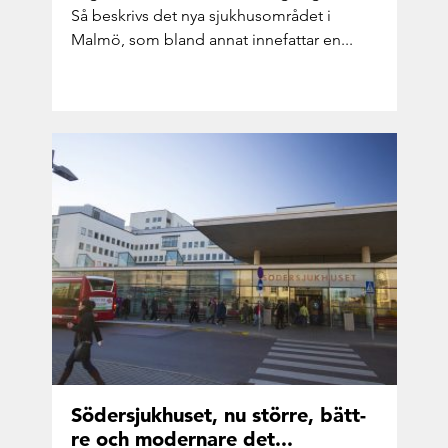
Så be­skrivs det nya sjuk­hus­om­rå­det i
Malmö, som bland annat in­ne­fat­tar en...
Sö­der­sjuk­hu­set, nu stör­re, bätt­
re och mo­der­na­re det...