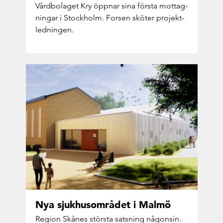
Vård­bo­la­get Kry öpp­nar sina förs­ta mot­tag­
ning­ar i Stock­holm. For­sen skö­ter pro­jekt­
led­ning­en.
Nya sjuk­hus­om­rå­det i Malmö
Re­gi­on Skå­nes störs­ta sats­ning nå­gon­sin.