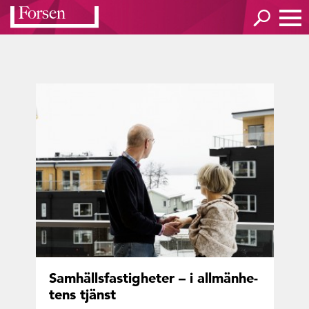
Sam­hälls­fas­tig­he­ter – i all­män­he­
tens tjänst