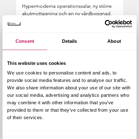
Hy­per­mo­der­na ope­ra­tions­sa­lar, ny stör­re
akut­mot­tag­ning och en ny vård­bygg­nad,
som ut­sågs till Årets Mil­jö­bygg­nad 2018...
Consent
Details
About
This website uses cookies
We use cookies to personalise content and ads, to
provide social media features and to analyse our traffic.
We also share information about your use of our site with
our social media, advertising and analytics partners who
may combine it with other information that you’ve
provided to them or that they’ve collected from your use
of their services.
Nåden - ny­bygg­na­tion av äldre­
bo­en­de i Halm­stad
Consent