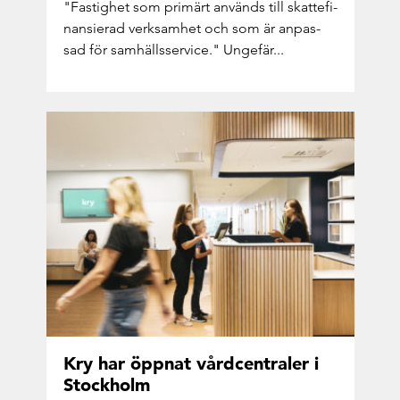
"Fas­tig­het som pri­märt an­vänds till skat­te­fi­
nan­si­e­rad verk­sam­het och som är an­pas­
sad för sam­hälls­ser­vice." Un­ge­fär...
Kry har öpp­nat vård­cen­tra­ler i
Stock­holm