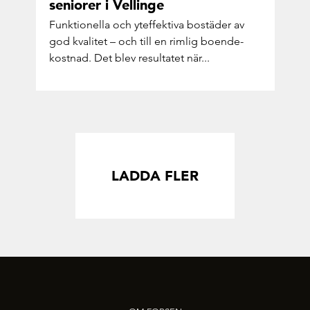
se­ni­o­rer i Vel­linge
Funk­tio­nel­la och ytef­fek­ti­va bo­stä­der av
god kva­li­tet – och till en rim­lig bo­en­de­
kost­nad. Det blev re­sul­ta­tet när...
LADDA FLER