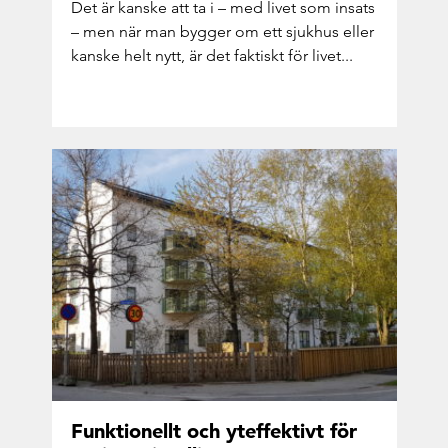
Det är kanske att ta i – med livet som in­sats
– men när man byg­ger om ett sjuk­hus eller
kanske helt nytt, är det fak­tiskt för livet...
Funk­tio­nellt och ytef­fek­tivt för