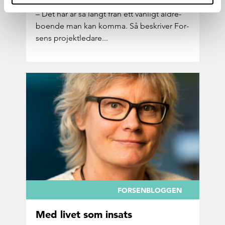
– Det här är så långt från ett van­ligt äldre­
bo­en­de man kan komma. Så be­skri­ver For­
sens pro­jekt­le­da­re...
FORSENBLOGGEN
Med livet som in­sats