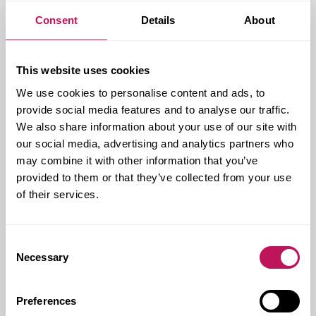
boende för framtiden, som månar om de äldres
integritet och trygghet och som erbjuder en
Consent
Details
About
stimulerande miljö.
This website uses cookies
We use cookies to personalise content and ads, to
Kund:
Halmstads kommun, Fastighetskontoret
provide social media features and to analyse our traffic.
Forsens uppdrag:
Projekt- och byggledning
We also share information about your use of our site with
our social media, advertising and analytics partners who
Kontakt hos Forsen:
Ulrika Hyll
may combine it with other information that you’ve
Genomförandeform:
Samordnad
provided to them or that they’ve collected from your use
Generalentreprenad
of their services.
Genomförandetid:
2012 - 2014
Omfattning:
5500 KVM BTA, 107 Mkr
Consent
Ort:
Halmstad
Necessary
Selection
Preferences