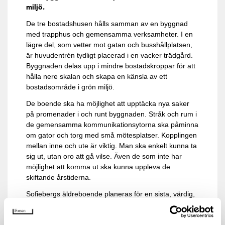
miljö.
De tre bostadshusen hålls samman av en byggnad
med trapphus och gemensamma verksamheter. I en
lägre del, som vetter mot gatan och busshållplatsen,
är huvudentrén tydligt placerad i en vacker trädgård.
Byggnaden delas upp i mindre bostadskroppar för att
hålla nere skalan och skapa en känsla av ett
bostadsområde i grön miljö.
De boende ska ha möjlighet att upptäcka nya saker
på promenader i och runt byggnaden. Stråk och rum i
de gemensamma kommunikationsytorna ska påminna
om gator och torg med små mötesplatser. Kopplingen
mellan inne och ute är viktig. Man ska enkelt kunna ta
sig ut, utan oro att gå vilse. Även de som inte har
möjlighet att komma ut ska kunna uppleva de
skiftande årstiderna.
Sofiebergs äldreboende planeras för en sista, värdig,
tid i livet. Ledordet för projektet har varit
”nytänkande”. Visionen är att skapa ett flexibelt