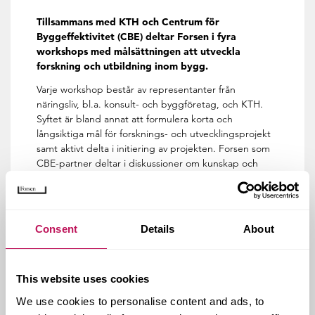
Tillsammans med KTH och Centrum för
Byggeffektivitet (CBE) deltar Forsen i fyra
workshops med målsättningen att utveckla
forskning och utbildning inom bygg.
Varje workshop består av representanter från
näringsliv, bl.a. konsult- och byggföretag, och KTH.
Syftet är bland annat att formulera korta och
långsiktiga mål för forsknings- och utvecklingsprojekt
samt aktivt delta i initiering av projekten. Forsen som
CBE-partner deltar i diskussioner om kunskap och
kompetens som bidrar till utveckling av kommande
civilingenjörer och arkitekter.
– Vi ser resultat direkt, vilket är väldigt roligt, säger
Consent
Details
About
Anders Edwall, affärsområdeschef för Bostad på
Forsen. Bland annat har KTH inrättat en
forskningstjänst för Arbetsmiljö och Säkerhet och
startat utformningen av ett nytt ämne för
This website uses cookies
civilingenjörer och arkitekter inom
We use cookies to personalise content and ads, to
produktionsmetodik och processmetodik.