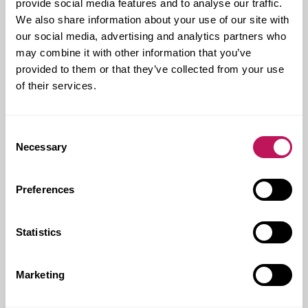
provide social media features and to analyse our traffic.
Från Forsen deltar Tomas Uzdanavicius
We also share information about your use of our site with
(informationshantering), Peter Wesselson (bygglogistik
our social media, advertising and analytics partners who
och upphandling) och Anders Edwall (arbetsmiljö och
may combine it with other information that you’ve
säkerhet samt produktionsmetodik och
provided to them or that they’ve collected from your use
processmetodik).
of their services.
Consent
Necessary
Selection
Preferences
‹ Föregående inlägg
Nästa inlägg ›
Statistics
Marketing