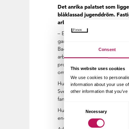
Det anrika palatset som ligge
blåklassad jugenddröm. Fasti
arbetet med att totalrenover
– Ett av de större momenten b
gamla konsoler och fönsteromf
Baerlocher i Schweiz och hug
Consent
arbetar med slottets renoverin
projektledare, Forsen. Förutom
This website uses cookies
omputsas och fönstren ska få n
We use cookies to personalis
Huset är ritat av Georg Hagstr
information about your use of
Svenska Dagbladet ”Gentemot 
other information that you’ve
fanfar”.
Consent
Huset var rikt dekorerad med v
Necessary
Selection
endast stenen från ursprungsd