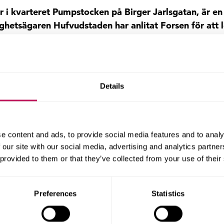
r i kvarteret Pumpstocken på Birger Jarlsgatan, är en
ghetsägaren Hufvudstaden har anlitat Forsen för att 
a fasaden.
lir att byta ut gamla bärande stenpelare mot nyhuggna. 
attningar ska bytas ut. Stenen kommer från Öland och
gs av mycket skickliga stenhuggare. Samma stenhuggare
Details
g där vi sköter byggledningen, säger Samantha Bonnevie
 det ska balkongerna repareras och höjas, hela fasaden
y färg.
e content and ads, to provide social media features and to analy
öm och Fritiof Ekman och stod färdigt 1900. Man skrev då
 our site with our social media, advertising and analytics partn
de omgifvande husen verkar denna nybyggnad som en 
 provided to them or that they’ve collected from your use of their
ackra stenar, guldmosaik och alfreskomålningar. Idag åte
Preferences
Statistics
ekorationerna.