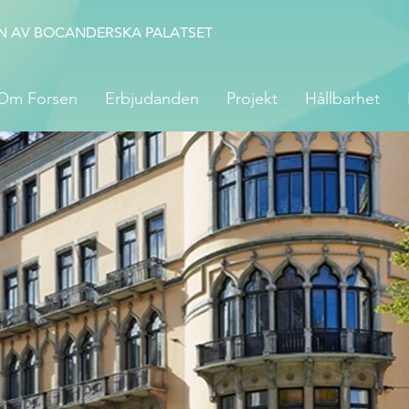
N AV BOCANDERSKA PALATSET
Om Forsen
Erbjudanden
Projekt
Hållbarhet