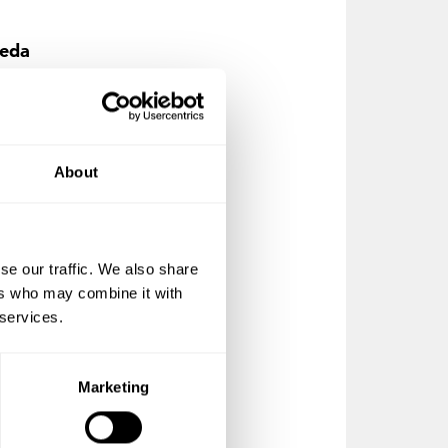
leda
Även
 som
About
r,
se our traffic. We also share
 i
ers who may combine it with
gäll
 services.
rstår
Marketing