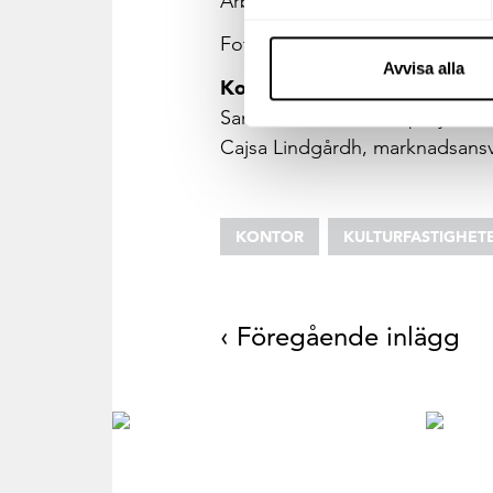
Arbetet kommer att pågå fram t
Foto: Hufvudstaden
Avvisa alla
Kontaktpersoner
Samantha Bonnevier, projektled
Cajsa Lindgårdh, marknadsansva
KONTOR
KULTURFASTIGHET
‹ Föregående inlägg