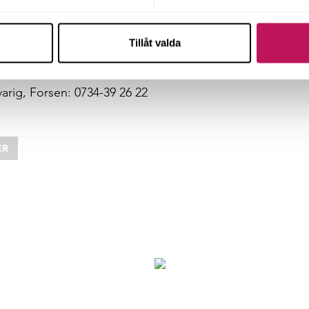
ill senhösten 2016.
Tillåt valda
are, Forsen: 0734-47 20 22
rig, Forsen: 0734-39 26 22
ER