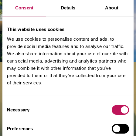
stadsdelar. Från Luleå i norr till Malmö i söder.
Consent
Details
About
Här får du hela vår kompetenspalett illustrerad
genom några väl valda referensprojekt.
This website uses cookies
We use cookies to personalise content and ads, to
provide social media features and to analyse our traffic.
We also share information about your use of our site with
our social media, advertising and analytics partners who
may combine it with other information that you’ve
provided to them or that they’ve collected from your use
of their services.
Dagmara Siewiorek!
Vår hållbarhetsansvarige sammanfattar 2023
Consent
Necessary
Selection
Preferences