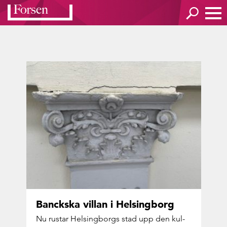
Bancks­ka vil­lan i Helsing­borg
Nu rus­tar Helsing­borgs stad upp den kul­