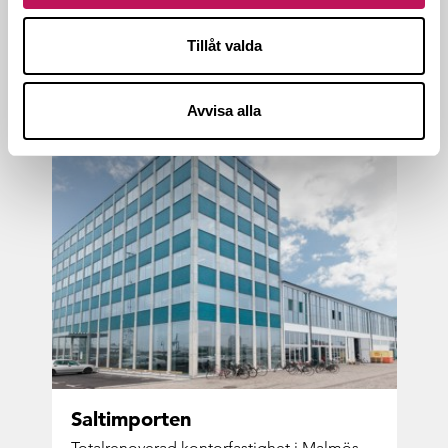
Ny­pro­duk­tion av lä­gen­he­ter för stu­den­ter.
Tillåt valda
Avvisa alla
Sal­tim­por­ten
To­tal­re­no­ve­rad kon­tor­fas­tig­het i Mal­mös