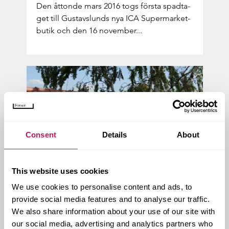
Den åt­ton­de mars 2016 togs förs­ta spad­ta­
get till Gus­tavslunds nya ICA Supermarket-​
butik och den 16 no­vem­ber...
Consent
Details
About
This website uses cookies
We use cookies to personalise content and ads, to
provide social media features and to analyse our traffic.
Nytt tak över hu­vu­det
We also share information about your use of our site with
our social media, advertising and analytics partners who
Vi job­bar med både stora och små pro­jekt.