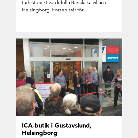
tur­hi­sto­riskt vär­de­ful­la Bancks­ka vil­lan i
Helsing­borg. For­sen står för...
ICA-​butik i Gus­tavslund,
Helsing­borg