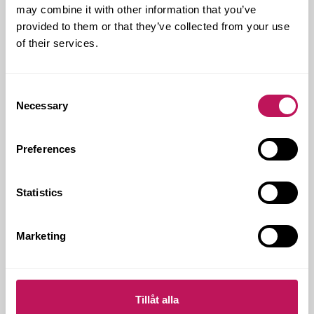
may combine it with other information that you’ve
Oav­sett stor­lek är det extra ro­ligt när de
provided to them or that they’ve collected from your use
som bor i huset blir nöjda. I det här fal­let...
of their services.
Consent
Necessary
Selection
Preferences
Statistics
Marketing
Nya lä­gen­he­ter för stu­den­ter i
Tillåt alla
Kv Gus­tav Adolf 1