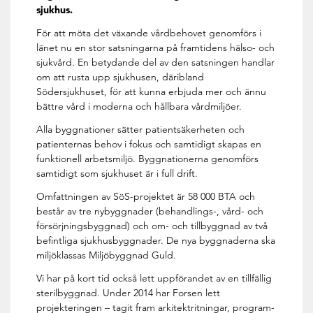
sjukhus.
För att möta det växande vårdbehovet genomförs i
länet nu en stor satsningarna på framtidens hälso- och
sjukvård. En betydande del av den satsningen handlar
om att rusta upp sjukhusen, däribland
Södersjukhuset, för att kunna erbjuda mer och ännu
bättre vård i moderna och hållbara vårdmiljöer.
Alla byggnationer sätter patientsäkerheten och
patienternas behov i fokus och samtidigt skapas en
funktionell arbetsmiljö. Byggnationerna genomförs
samtidigt som sjukhuset är i full drift.
Omfattningen av SöS-projektet är 58 000 BTA och
består av tre nybyggnader (behandlings-, vård- och
försörjningsbyggnad) och om- och tillbyggnad av två
befintliga sjukhusbyggnader. De nya byggnaderna ska
miljöklassas Miljöbyggnad Guld.
Vi har på kort tid också lett uppförandet av en tillfällig
sterilbyggnad. Under 2014 har Forsen lett
projekteringen – tagit fram arkitektritningar, program-