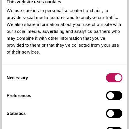
This website uses cookies
Internkommunikationen är också avgörande för
We use cookies to personalise content and ads, to
projektets framgång.
provide social media features and to analyse our traffic.
We also share information about your use of our site with
our social media, advertising and analytics partners who
may combine it with other information that you’ve
provided to them or that they’ve collected from your use
of their services.
Consent
Necessary
Selection
Preferences
ÅRETS MILJÖBYGGNAD
Statistics
Nya vårdbyggnaden vid Södersjukhuset utsågs
den 24 oktober, 2018 till Årets Miljöbyggnad
2018.