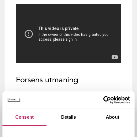
Forsens utmaning
Kundens kund” är på plats under hela
ombyggnaden. Verksamheten måste vara igång
hela tiden, och det är nolltolerans mot driftstopp
Consent
Details
About
Provisoriska byggnader/anläggningar har byggts –
tvätt, sopsug, kylcentral, reservkraft,
varumottagning och en sterilbyggnad