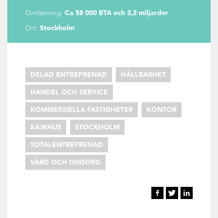
Omfattning:
Ca 58 000 BTA och 3,2 miljarder
Ort:
Stockholm
DELAD ENTREPRENAD
HÅLLBARHET
HANDEL OCH SERVICE
KOMMERSIELLA FASTIGHETER
KONTOR
SJUKHUS
STOCKHOLM
TOTALENTREPRENAD
VÅRD OCH OMSORG