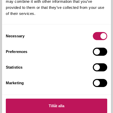
may combine it with other information that you’ve
Och om 10 år så har vi nästan 50 procent fler personer
provided to them or that they’ve collected from your use
som är mellan 75 och 84 år. Det är då krämporna
of their services.
kommer och boendet börjar bli riktigt besvärligt om
det inte är tillgängligt. Vården kommer att sättas på
hårda prov eftersom andelen av personer som
Consent
förvärvsarbetar sjunker i förhållande till den totala
Necessary
befolkningen. Fler som immigrerar till Sverige behöver
Selection
sysselsättas inom yrket för att klara den kommande
efterfrågan. Ändå kommer vi att ha en betydande
Preferences
brist på vård- och omsorgsutbildade personer.
Regeringens satsning är bara
Statistics
en del av lösningen
Marketing
Om man är positiv så kommer regeringens satsning
lyckas när det gäller kompetenshöjning för personal
inom vård- och omsorgsyrket. Attraktiviteten ska ökas
och fler personer kommer att välja att jobba inom
Tillåt alla
yrket.