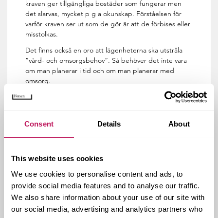
kraven ger tillgängliga bostäder som fungerar men
det slarvas, mycket p g a okunskap. Förståelsen för
varför kraven ser ut som de gör är att de förbises eller
misstolkas.
Det finns också en oro att lägenheterna ska utstråla
”vård- och omsorgsbehov”. Så behöver det inte vara
om man planerar i tid och om man planerar med
omsorg.
Fler äldre än vård- och
omsorgsutbildade personer
Consent
Details
About
Om man tittar på befolkningsprognosen för 10 och 20
år framåt i tiden så är det oroväckande. Och det är
This website uses cookies
oroväckande att det är så tyst i media.
We use cookies to personalise content and ads, to
Om 20 år kommer det att finnas 76 procent fler
provide social media features and to analyse our traffic.
personer som är över 80 år än idag. Även om vi är
We also share information about your use of our site with
friskare idag än tidigare så lever vi längre vilket
our social media, advertising and analytics partners who
innebär att
fler
personer kommer att behöva vård.