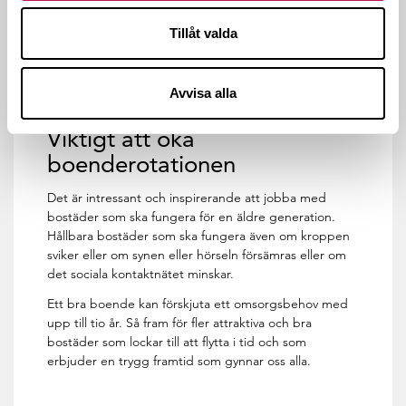
Jag tror att det är en del av lösningen, men jag tror
framförallt att boendet är det stora knuten och
Tillåt valda
möjligheten för samhället att klara välfärden. Bostaden
ska vara var och ens borg och inte ett ”fängelse” som
det lätt kan bli om man inte flyttar i tid.
Avvisa alla
Viktigt att öka
boenderotationen
Det är intressant och inspirerande att jobba med
bostäder som ska fungera för en äldre generation.
Hållbara bostäder som ska fungera även om kroppen
sviker eller om synen eller hörseln försämras eller om
det sociala kontaktnätet minskar.
Ett bra boende kan förskjuta ett omsorgsbehov med
upp till tio år. Så fram för fler attraktiva och bra
bostäder som lockar till att flytta i tid och som
erbjuder en trygg framtid som gynnar oss alla.