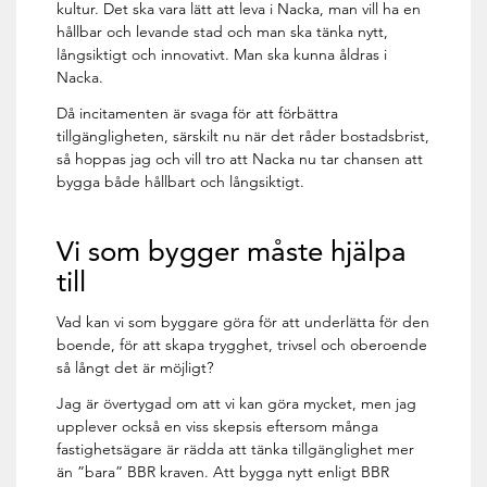
kultur. Det ska vara lätt att leva i Nacka, man vill ha en
hållbar och levande stad och man ska tänka nytt,
långsiktigt och innovativt. Man ska kunna åldras i
Nacka.
Då incitamenten är svaga för att förbättra
tillgängligheten, särskilt nu när det råder bostadsbrist,
så hoppas jag och vill tro att Nacka nu tar chansen att
bygga både hållbart och långsiktigt.
Vi som bygger måste hjälpa
till
Vad kan vi som byggare göra för att underlätta för den
boende, för att skapa trygghet, trivsel och oberoende
så långt det är möjligt?
Jag är övertygad om att vi kan göra mycket, men jag
upplever också en viss skepsis eftersom många
fastighetsägare är rädda att tänka tillgänglighet mer
än ”bara” BBR kraven. Att bygga nytt enligt BBR