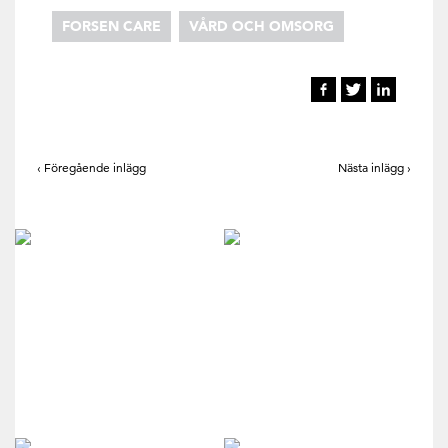
FORSEN CARE
VÅRD OCH OMSORG
‹ Föregående inlägg
Nästa inlägg ›