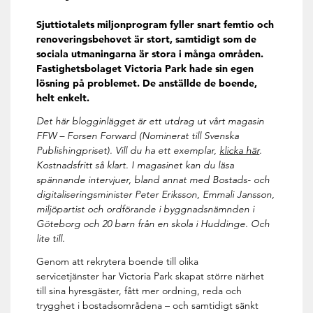
Sjuttiotalets miljonprogram fyller snart femtio och
renoveringsbehovet är stort, samtidigt som de
sociala utmaningarna är stora i många områden.
Fastighetsbolaget Victoria Park hade sin egen
lösning på problemet. De anställde de boende,
helt enkelt.
Det här blogginlägget är ett utdrag ut vårt magasin
FFW – Forsen Forward (Nominerat till Svenska
Publishingpriset). Vill du ha ett exemplar,
klicka här
.
Kostnadsfritt så klart. I magasinet kan du läsa
spännande intervjuer, bland annat med Bostads- och
digitaliseringsminister Peter Eriksson, Emmali Jansson,
miljöpartist och ordförande i byggnadsnämnden i
Göteborg och 20 barn från en skola i Huddinge. Och
lite till.
Genom att rekrytera boende till olika
servicetjänster har Victoria Park skapat större närhet
till sina hyresgäster, fått mer ordning, reda och
trygghet i bostadsområdena – och samtidigt sänkt