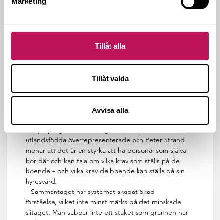
Marketing
och gör det lättare för dem att ta sig vidare in i
arbetslivet. Självklart innebär det en hel del jobb och
kostnader att lära upp personalen, men i slutändan
har satsningen lett till stora vinster. Inte minst
samhällsekonomiskt.
Tillåt alla
– En del av dem vi rekryterar faller ifrån av
olika anledningar, men hittills har ett femtiotal
Tillåt valda
personer fullföljt vår anställning och ett trettiotal av
dem har gått vidare till fasta anställningar utanför vår
verksamhet. De har fått städjobb, trädgårdsjobb och
Avvisa alla
olika servicejobb inom fastighetsskötsel.
I miljonprogrammets fastighetsbestånd är
utlandsfödda överrepresenterade och Peter Strand
menar att det är en styrka att ha personal som själva
bor där och kan tala om vilka krav som ställs på de
boende – och vilka krav de boende kan ställa på sin
hyresvärd.
– Sammantaget har systemet skapat ökad
förståelse, vilket inte minst märks på det minskade
slitaget. Man sabbar inte ett staket som grannen har