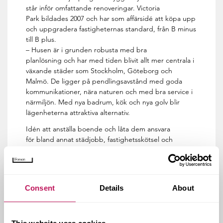
står inför omfattande renoveringar. Victoria
Park bildades 2007 och har som affärsidé att köpa upp
och uppgradera fastigheternas standard, från B minus
till B plus.
– Husen är i grunden robusta med bra
planlösning och har med tiden blivit allt mer centrala i
växande städer som Stockholm, Göteborg och
Malmö. De ligger på pendlingsavstånd med goda
kommunikationer, nära naturen och med bra service i
närmiljön. Med nya badrum, kök och nya golv blir
lägenheterna attraktiva alternativ.
Idén att anställa boende och låta dem ansvara
för bland annat städjobb, fastighetsskötsel och
trädgårdsskötsel, kläcktes när det då nystartade
fastighetsbolaget Victoria Park köpte
skandalomsusade Herrgården i Malmö.
– Vi ville ändra förvaltningssättet helt och hållet, vara
Consent
Details
About
en närvarande värd och jobba även med de sociala
bitarna. Vi började rekrytera folk i området, berättar
Peter Strand.