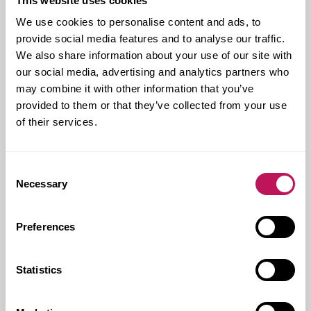
This website uses cookies
Man sabbar inte ett staket
We use cookies to personalise content and ads, to
provide social media features and to analyse our traffic.
som
We also share information about your use of our site with
grannnen har målat
our social media, advertising and analytics partners who
may combine it with other information that you’ve
– Peter Strand, vd Victoria Park
provided to them or that they’ve collected from your use
Avtal tecknades med arbetsförmedlingen och facket
of their services.
och fem miljövärdar anställdes. Miljövärdarna arbetade
vid sidan av de ordinarie fastighetsskötarna vilket
förstås innebar en kostnad för värden. Men
Consent
lösningen visade sig lyckad. Victoria Park-modellen
Necessary
följer kollektivavtalet, och en del av
Selection
arbetsgivaravgiften täcks av statsbidrag. Tjänsterna är
tidsbegränsade till mellan 12 och 18 månaders
Preferences
anställning och tanken är att de ska vara en
språngbräda till fast jobb.
– De vi rekryterar tillhör en grupp människor som står
Statistics
långt ifrån arbetsmarknaden, ofta
långtidsarbetslösa ungdomar. På det här viset får de
sitt första cv som går i god för deras arbetsförmåga