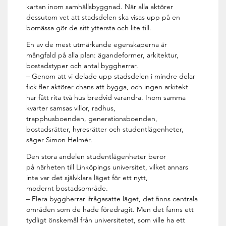
kartan inom samhällsbyggnad. När alla aktörer
dessutom vet att stadsdelen ska visas upp på en
bomässa gör de sitt yttersta och lite till.
En av de mest utmärkande egenskaperna är
mångfald på alla plan: ägandeformer, arkitektur,
bostadstyper och antal byggherrar.
– Genom att vi delade upp stadsdelen i mindre delar
fick fler aktörer chans att bygga, och ingen arkitekt
har fått rita två hus bredvid varandra. Inom samma
kvarter samsas villor, radhus,
trapphusboenden, generationsboenden,
bostadsrätter, hyresrätter och studentlägenheter,
säger Simon Helmér.
Den stora andelen studentlägenheter beror
på närheten till Linköpings universitet, vilket annars
inte var det självklara läget för ett nytt,
modernt bostadsområde.
– Flera byggherrar ifrågasatte läget, det finns centrala
områden som de hade föredragit. Men det fanns ett
tydligt önskemål från universitetet, som ville ha ett