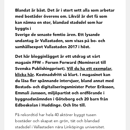
Blandat är bäst. Det är i stort sett alla som arbetar
med bostäder överens om. Likväl är det få som
kan nämna en stor, blandad stadsdel som har
byggts i
Sverige de senaste femtio åren. Ett lysande
undantag är Vallastaden, som visas på bo- och
samhällsexpot Vallastaden 2017 i höst.
Det här blogginlägget är ett utdrag ut vårt
magasin FFW – Forsen Forward (Nominerat till
Svenska Publishingpriset).
Vill du ha ett exemplar,
klicka här
. Kostnadsfritt så klart. I magasinet kan
du läsa fler spännande intervjuer, bland annat med
Bostads- och digitaliseringsminister Peter Eriksson,
Emmali Jansson, miljöpartist och ordförande i
byggnadsnämnden i Göteborg och 20 barn från
Edboskolan i Huddinge. Och lite till.
På rekordtid har hela 40 aktörer byggt tusen
bostäder och skapat en grön, tät och blandad
stadsdel i Vallastaden nära Linköpings universitet.