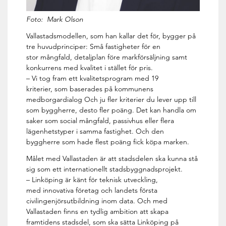
Foto: Mark Olson
Vallastadsmodellen, som han kallar det för, bygger på
tre huvudprinciper: Små fastigheter för en
stor mångfald, detaljplan före markförsäljning samt
konkurrens med kvalitet i stället för pris.
– Vi tog fram ett kvalitetsprogram med 19
kriterier, som baserades på kommunens
medborgardialog Och ju fler kriterier du lever upp till
som byggherre, desto fler poäng. Det kan handla om
saker som social mångfald, passivhus eller flera
lägenhetstyper i samma fastighet. Och den
byggherre som hade flest poäng fick köpa marken.
Målet med Vallastaden är att stadsdelen ska kunna stå
sig som ett internationellt stadsbyggnadsprojekt.
– Linköping är känt för teknisk utveckling,
med innovativa företag och landets första
civilingenjörsutbildning inom data. Och med
Vallastaden finns en tydlig ambition att skapa
framtidens stadsdel, som ska sätta Linköping på