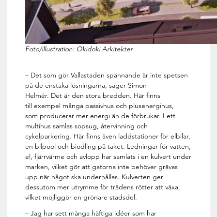
Foto/illustration: Okidoki Arkitekter
– Det som gör Vallastaden spännande är inte spetsen
på de enstaka lösningarna, säger Simon
Helmér. Det är den stora bredden. Här finns
till exempel många passivhus och plusenergihus,
som producerar mer energi än de förbrukar. I ett
multihus samlas sopsug, återvinning och
cykelparkering. Här finns även laddstationer för elbilar,
en bilpool och biodling på taket. Ledningar för vatten,
el, fjärrvärme och avlopp har samlats i en kulvert under
marken, vilket gör att gatorna inte behöver grävas
upp när något ska underhållas. Kulverten ger
dessutom mer utrymme för trädens rötter att växa,
vilket möjliggör en grönare stadsdel.
– Jag har sett många häftiga idéer som har