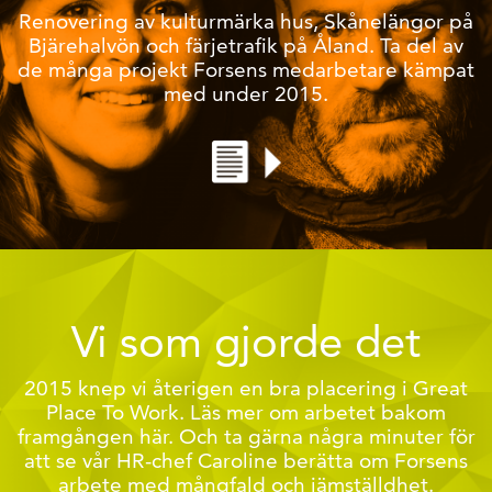
Renovering av kulturmärka hus, Skånelängor på
Bjärehalvön och färjetrafik på Åland. Ta del av
de många projekt Forsens medarbetare kämpat
med under 2015.
Vi som gjorde det
2015 knep vi återigen en bra placering i Great
Place To Work. Läs mer om arbetet bakom
framgången här. Och ta gärna några minuter för
att se vår HR-chef Caroline berätta om Forsens
arbete med mångfald och jämställdhet.