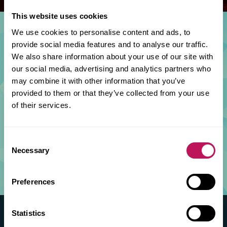
This website uses cookies
We use cookies to personalise content and ads, to
provide social media features and to analyse our traffic.
Ladda ner sifforna
We also share information about your use of our site with
our social media, advertising and analytics partners who
Intresserad av alla detaljer? Här finner du
may combine it with other information that you’ve
balansräkning, resultaträkning, noter och
provided to them or that they’ve collected from your use
förvaltningsberättelse. Och lite till. Den övre är
of their services.
svensk and the lower one is in English.
Consent
Necessary
Selection
Svensk
English
Preferences
Statistics