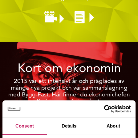
Kort om ekonomin
2015 var ett intensivt år och präglades av
många nya projekt och vår sammanslagning
med Bygg-Fast. Här finner du ekonomichefen
Karins resumé över året.
Consent
Details
About