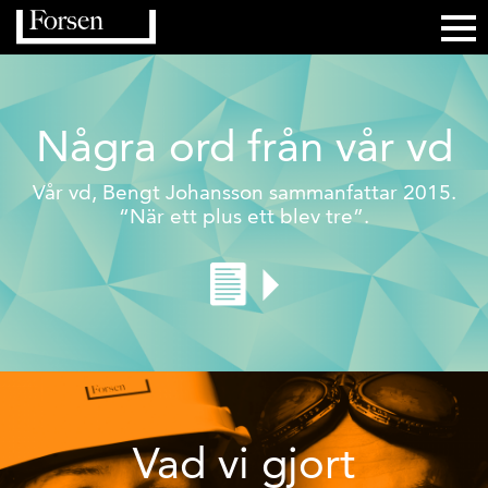
Några ord från vår vd
Vår vd, Bengt Johansson sammanfattar 2015.
“När ett plus ett blev tre”.
Vad vi gjort