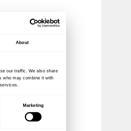
,
en
ör
About
ter
ett
se our traffic. We also share
tet
ers who may combine it with
mer
 services.
Marketing
åden.