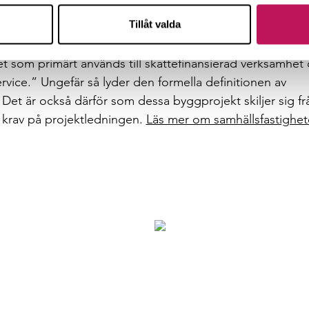
erna som styr. Och det ställer i sin tur alldeles särskilda
Tillåt valda
s mer om industri här.
et som primärt används till skattefinansierad verksamhet
vice.” Ungefär så lyder den formella definitionen av
Det är också därför som dessa byggprojekt skiljer sig fr
a krav på projektledningen.
Läs mer om samhällsfastighet