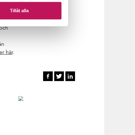
 krav
Tillåt alla
 och
ån
er här
.