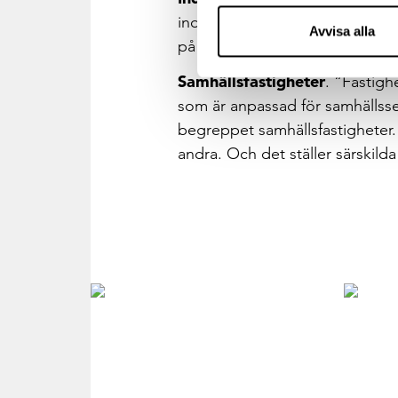
industrifastigheter är det maskin
Avvisa alla
på oss som leder projektet.
Lä
Samhällsfastigheter
. “Fastigh
som är anpassad för samhällsser
begreppet samhällsfastigheter. 
andra. Och det ställer särskild