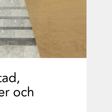
tad,
er och