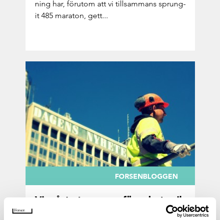
ning har, för­u­tom att vi till­sam­mans sprung­
it 485 ma­ra­ton, gett...
FORSENBLOGGEN
Vi måste ta an­svar för ar­bets­mil­
jön