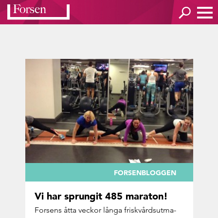
FORSENBLOGGEN
Vi har sprung­it 485 ma­ra­ton!
For­sens åtta vec­kor långa frisk­vårds­ut­ma­