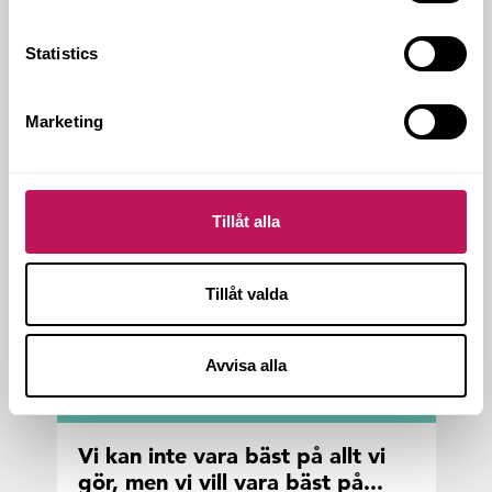
Att åka bil genom Stock­holms inn­nerstad
är just nu lät­ta­re sagt än gjort. Kring Ser­
Statistics
gels torg av­lö­ser hän­vis­nings­skyl­tar­na...
Marketing
Tillåt alla
Tillåt valda
Avvisa alla
FORSENBLOGGEN
Vi kan inte vara bäst på allt vi
gör, men vi vill vara bäst på...