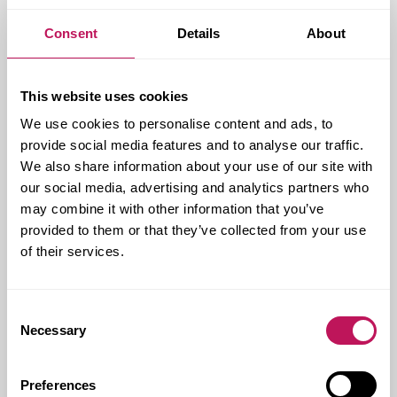
Det finns lös­ning­ar för att för­bätt­ra ar­bets­
mil­jön, spe­ci­ellt inom bygg. Det anser For­
Consent
Details
About
sens ar­bets­mil­jö­le­da­re, med...
This website uses cookies
We use cookies to personalise content and ads, to
provide social media features and to analyse our traffic.
We also share information about your use of our site with
our social media, advertising and analytics partners who
may combine it with other information that you’ve
provided to them or that they’ve collected from your use
of their services.
Consent
FORSENBLOGGEN
Necessary
Selection
Vad hän­der egent­li­gen på Ser­
gels torg?
Preferences