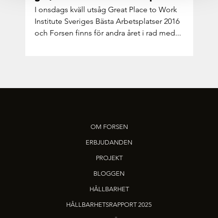
I ons­dags kväll utsåg Great Place to Work
In­sti­tu­te Sve­ri­ges Bästa Ar­bets­plat­ser 2016
och For­sen finns för andra året i rad med...
OM FORSEN
ERBJUDANDEN
PROJEKT
BLOGGEN
HÅLLBARHET
HÅLLBARHETSRAPPORT 2025