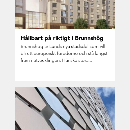
Håll­bart på rik­tigt i Brunns­hög
Brunns­hög är Lunds nya stads­del som vill
bli ett eu­ro­pe­iskt fö­re­dö­me och stå längst
fram i ut­veck­ling­en. Här ska stora...