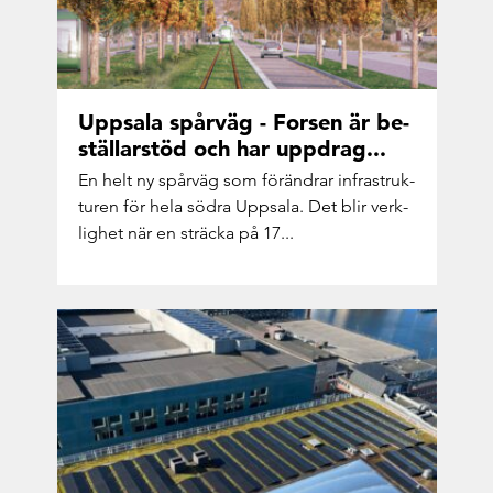
Upp­sa­la spår­väg - For­sen är be­
stäl­lar­stöd och har upp­drag...
En helt ny spår­väg som för­änd­rar in­fra­struk­
tu­ren för hela södra Upp­sa­la. Det blir verk­
lig­het när en sträc­ka på 17...