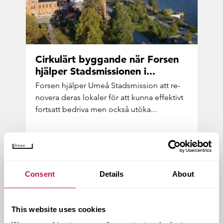
Cir­ku­lärt byg­gan­de när For­sen
hjäl­per Stads­mis­sio­nen i...
For­sen hjäl­per Umeå Stads­mis­sion att re­
no­ve­ra deras lo­ka­ler för att kunna ef­fek­tivt
fort­satt be­dri­va men också utöka...
Consent
Details
About
This website uses cookies