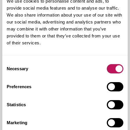
We use cookies to personalise content and ads, to
provide social media features and to analyse our traffic.
We also share information about your use of our site with
our social media, advertising and analytics partners who
may combine it with other information that you’ve
For­sen bi­drar med att stöd­ja
provided to them or that they’ve collected from your use
Eg­na­hems­bo­la­gets kvalitets-​...
of their services.
Amela Vu­ko­tic på For­sen AB som ar­be­tar i
ett spän­nan­de upp­drag som kvalitets-​ och
Consent
mil­jö­kon­sult på Eg­na­hems­bo­la­get i...
Necessary
Selection
Preferences
Statistics
Marketing