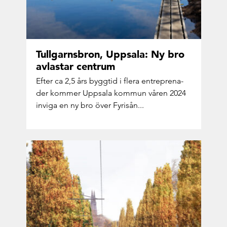
Tull­garns­bron, Upp­sa­la: Ny bro
av­las­tar cent­rum
Efter ca 2,5 års bygg­tid i flera ent­re­pre­na­
der kom­mer Upp­sa­la kom­mun våren 2024
in­vi­ga en ny bro över Fy­risån...