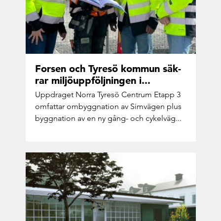
For­sen och Ty­resö kom­mun säk­
rar mil­jöupp­följ­ning­en i...
Upp­dra­get Norra Ty­resö Cent­rum Etapp 3
om­fat­tar om­bygg­na­tion av Sim­vä­gen plus
bygg­na­tion av en ny gång- och cy­kel­väg...