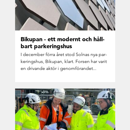
Biku­pan - ett mo­dernt och håll­
bart par­ke­rings­hus
I de­cem­ber förra året stod Sol­nas nya par­
ke­rings­hus, Biku­pan, klart. For­sen har varit
en dri­van­de aktör i ge­nom­fö­ran­det...