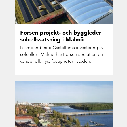
For­sen projekt-​ och bygg­le­der
sol­cells­sats­ning i Malmö
I sam­band med Castel­lums in­ve­ste­ring av
sol­cel­ler i Malmö har For­sen spe­lat en dri­
van­de roll. Fyra fas­tig­he­ter i sta­den...