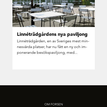
Lin­né­träd­går­dens nya pa­vil­jong
Lin­né­träd­går­den, en av Sve­ri­ges mest min­
nesvär­da plat­ser, har nu fått en ny och im­
po­ne­ran­de be­sökspa­vil­jong, med...
OM FORSEN